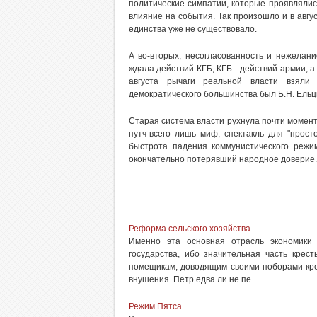
политические симпатии, которые проявляли
влияние на события. Так произошло и в авгус
единства уже не существовало.
А во-вторых, несогласованность и нежелани
ждала действий КГБ, КГБ - действий армии, а 
августа рычаги реальной власти взяли
демократического большинства был Б.Н. Ельц
Старая система власти рухнула почти момент
путч-всего лишь миф, спектакль для "прост
быстрота падения коммунистического режим
окончательно потерявший народное доверие
Реформа сельского хозяйства.
Именно эта основная отрасль экономики
государства, ибо значительная часть крес
помещикам, доводящим своими поборами кре
внушения. Петр едва ли не пе ...
Режим Пятса