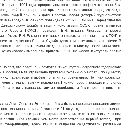
19 августа 1991 года процесс демократических реформ в стране был
гражданской войны. Организаторы ГКЧП пытались лишить народ свободы,
тысячи людей пришли к Дому Советов России (который журналистами
ии всенародно избранного президента РФ Б.Н. Ельцина. Перед зданием
 Дзержинскому. Борьбу в защиту Конституции СССР, против путчистов
вного Совета РСФСР, президент Б.Н. Ельцин. Листовки и газеты
уста Указы Б.Н. Ельцина, в которых он призывал не признавать ГКЧП и
комитета Крючкова-Янаева. Судьба путча во многом зависела от армии. В
изнала власть ГКЧП, были введены войска в Москву, но большая часть
 отказывалась выполнять приказы ГКЧП, не желая выступать против
на том, что власть они захватят "тихо", путем бескровного "дворцового
 в Москве, была ограничена приказом "охраны объектов" и по существу
ению, парализовать любые попытки сопротивления. Но план сорвался:
 менять планы, тактику поведения. Плохие новости породили у членов
ребовали идти напролом, другие колебались и были склонны признать
хвата Дома Советов. Это должна была быть совместная операция армии,
она планировалась на 1 час ночи 21 августа, но так и не состоялась.
ьства: во-первых, раскол в армии, в результате чего контроль ГКЧП над
в армии была сложнее чем могла показаться на первый взгляд - при
и субардинации, здесь как и в обществе существовали различные