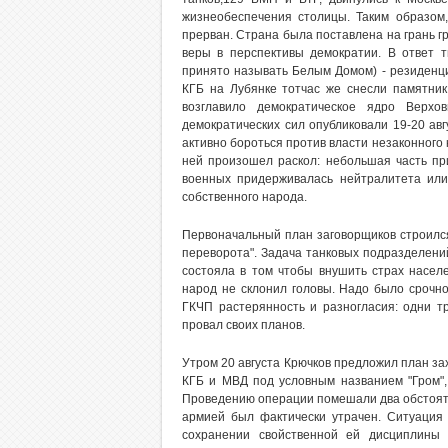
жизнеобеспечения столицы. Таким образом,
прерван. Страна была поставлена на грань 
веры в перспективы демократии. В ответ 
принято называть Белым Домом) - резиденц
КГБ на Лубянке тотчас же снесли памятник
возглавило демократическое ядро Верхо
демократических сил опубликовали 19-20 авг
активно бороться против власти незаконного 
ней произошел раскол: небольшая часть пр
военных придерживалась нейтралитета или
собственного народа.
Первоначальный план заговорщиков строился 
переворота". Задача танковых подразделений
состояла в том чтобы внушить страх насел
народ не склонил головы. Надо было срочно
ГКЧП растерянность и разногласия: одни т
провал своих планов.
Утром 20 августа Крючков предложил план за
КГБ и МВД под условным названием "Гром", 
Проведению операции помешали два обстоятел
армией был фактически утрачен. Ситуация 
сохранении свойственной ей дисциплины 