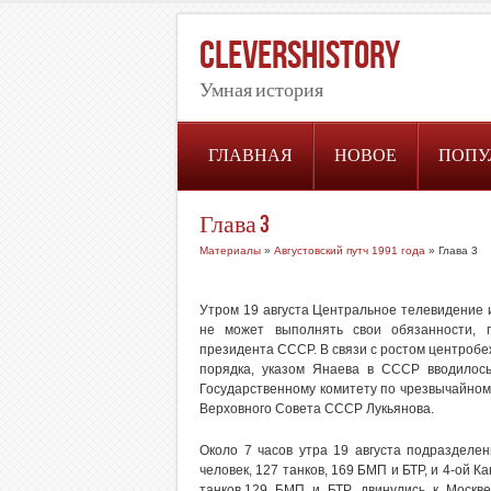
CleversHistory
Умная история
ГЛАВНАЯ
НОВОЕ
ПОПУ
Глава 3
Материалы
»
Августовский путч 1991 года
» Глава 3
Утром 19 августа Центральное телевидение и
не может выполнять свои обязанности, п
президента СССР. В связи с ростом центроб
порядка, указом Янаева в СССР вводилос
Государственному комитету по чрезвычайно
Верховного Совета СССР Лукьянова.
Около 7 часов утра 19 августа подразделе
человек, 127 танков, 169 БМП и БТР, и 4-ой 
танков,129 БМП и БТР, двинулись к Москв