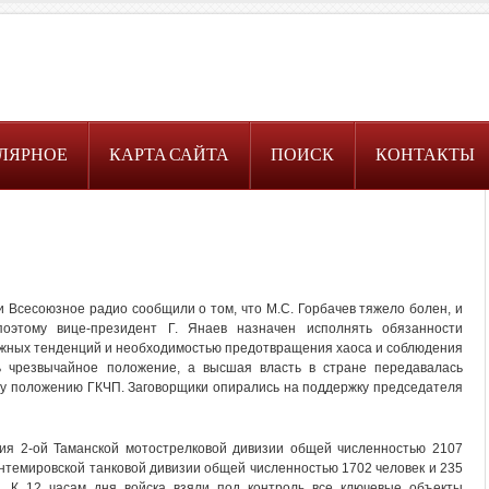
ЛЯРНОЕ
КАРТА САЙТА
ПОИСК
КОНТАКТЫ
 Всесоюзное радио сообщили о том, что М.С. Горбачев тяжело болен, и
оэтому вице-президент Г. Янаев назначен исполнять обязанности
ежных тенденций и необходимостью предотвращения хаоса и соблюдения
ь чрезвычайное положение, а высшая власть в стране передавалась
му положению ГКЧП. Заговорщики опирались на поддержку председателя
ния 2-ой Таманской мотострелковой дивизии общей численностью 2107
Кантемировской танковой дивизии общей численностью 1702 человек и 235
е. К 12 часам дня войска взяли под контроль все ключевые объекты