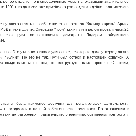
сь менее открыто, но в определенные моменты оказывали значительное
те 1991 г. когда в составе армейского руководства идейно-политического
е путчистов взять на себя ответственность за "большую кровь". Армия
МВД и тех и других. Операция "Гром", как и путч в целом провалилась, 21
 в свои руки так называемые демократы. Лидером победившего
ин.
ально. Это у многих вызвало удивление, некоторые даже утверждали что
ой публики". Но это не так. Путч был острой и настоящей схваткой. А
а свидетельствует о том, что так рухнуть только прогнивший режим,
.
 страны была наименее доступна для регулирующей деятельности
тьян находилась в полной собственности помещиков. По отношению к
стьян до разорения, правительство ограничивалось мерами контроля и