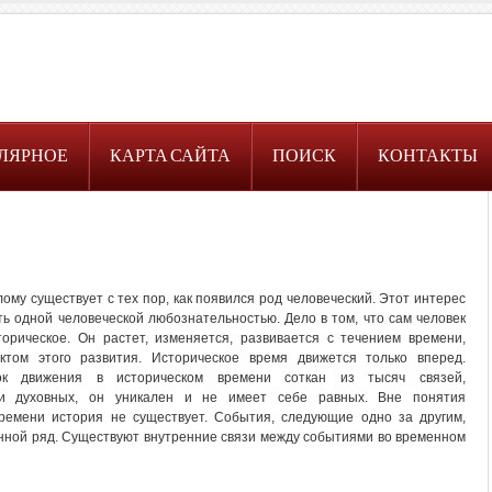
ЛЯРНОЕ
КАРТА САЙТА
ПОИСК
КОНТАКТЫ
ому существует с тех пор, как появился род человеческий. Этот интерес
ь одной человеческой любознательностью. Дело в том, что сам человек
орическое. Он растет, изменяется, развивается с течением времени,
ктом этого развития. Историческое время движется только вперед.
ок движения в историческом времени соткан из тысяч связей,
и духовных, он уникален и не имеет себе равных. Вне понятия
времени история не существует. События, следующие одно за другим,
нной ряд. Существуют внутренние связи между событиями во временном