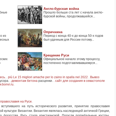
Англо-бурская война
ебные
Прошло больше ста лет с начала англо-
бурской войны, продолжавшейся...
Опричнина
о из
Период с конца 40-х до конца 50-х годов
ресных
был удачным для России потому...
Крещение Руси
еских
Официальное начало этому процессу,
о
постепенно подготавливавшемуся...
десь
. .
più Le 15 migliori amache per lo zaino in spalla nel 2022
.
Вывоз
усора. .
демонтаж бетона
расценки. .
сайт для создания в севастополе
.bonvi.ru
.
 православия на Руси.
 вступившего на путь исторического развития, принятие православия
ой культуре Византии. Византия являлась наследницей античной Греции,
о богатства. Русь стала христианской. Погасли погребальные костры,