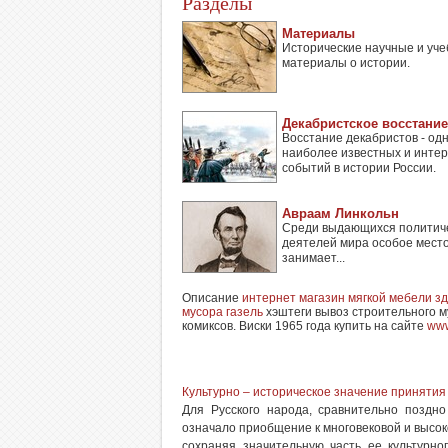
Разделы
Материалы
Исторические научные и уч
материалы о истории.
Декабристское восстание
Восстание декабристов - одн
наиболее известных и инте
событий в истории России.
Авраам Линкольн
Среди выдающихся политич
деятелей мира особое мест
занимает...
Описание
интернет магазин мягкой мебели з
мусора газель
хэштеги вывоз строительного м
комиксов. Виски 1965 года купить на сайте
www
Культурно – историческое значение принятия
Для Русского народа, сравнительно поздно
означало приобщение к многовековой и высок
сохраняя значительную часть ее культурног