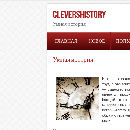
CleversHistory
Умная история
ГЛАВНАЯ
НОВОЕ
ПОПУ
Умная история
Интерес к прошл
трудно объяснит
— существо ист
является проду
Каждый отрез
материальных 
исторического 
образуют време
ряду.