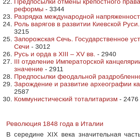
Предпосылки отмены крепостного права 
реформы
- 3344
Разрядка международной напряженнос
Роль варягов в развитии Киевской Руси
3215
Запорожская Сечь. Государственное ус
Сечи
- 3012
Русь и орда в XIII – XV вв.
- 2940
III отделение Императорской канцелярии
значение
- 2911
Предпосылки феодальной раздробленн
Зарождение и развитие археографии ка
2587
Коммунистический тоталитаризм
- 2476
Революция 1848 года в Италии
В середине XIX века значительная част