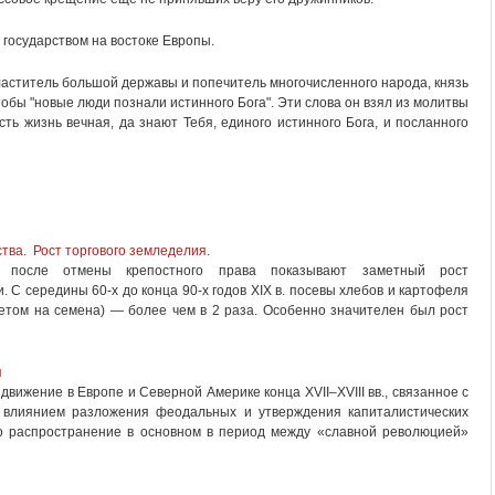
государством на востоке Европы.
властитель большой державы и попечитель многочисленного народа, князь
обы "новые люди познали истинного Бога". Эти слова он взял из молитвы
сть жизнь вечная, да знают Тебя, единого истинного Бога, и посланного
тва. Рост торгового земледелия.
е после отмены крепостного права показывают заметный рост
. С середины 60-х до конца 90-х годов XIX в. посевы хлебов и картофеля
четом на семена) — более чем в 2 раза. Особенно значителен был рост
я
вижение в Европе и Северной Америке конца XVII–XVIII вв., связанное с
 влиянием разложения феодальных и утверждения капиталистических
о распространение в основном в период между «славной революцией»