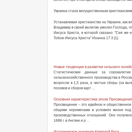
Украина стала могущественным христианским 
Устанавливая христианство на Украине, как 
Владимир в своей молитве умолял Господа, чт
Иисуса Христа, в которой сказано: "Сия же е
Тобою Иисуса Христа" Иоанна 17:3 [1].
Новые тенденции в развитии сельского хозяйс
Статистические данные за сорокалети
сельскохозяйственного производства в России
возросли в 1,5 раза, а чистые сборы (за вы
посевов и сборов карт ...
Основная характеристика эпохи Просвещени
Просвещение – это идейное и общественное д
общими переменами в условиях жизни под
производственных отношений. Оно получил
1688 г. в Англии и р ...
Историческое значение Киевской Руси