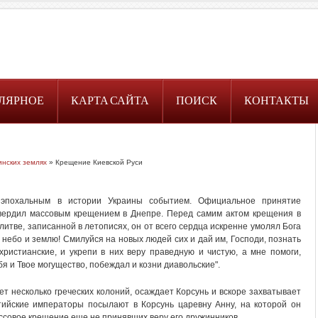
ЛЯРНОЕ
КАРТА САЙТА
ПОИСК
КОНТАКТЫ
инских землях
» Крещение Киевской Руси
 эпохальным в истории Украины событием. Официальное принятие
вердил массовым крещением в Днепре. Перед самим актом крещения в
литве, записанной в летописях, он от всего сердца искренне умолял Бога
 небо и землю! Смилуйся на новых людей сих и дай им, Господи, познать
христианские, и укрепи в них веру праведную и чистую, а мне помоги,
бя и Твое могущество, побеждал и козни диавольские".
ет несколько греческих колоний, осаждает Корсунь и вскоре захватывает
тийские императоры посылают в Корсунь царевну Анну, на которой он
ассовое крещение еще не принявших веру его дружинников.