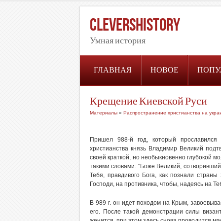
CleversHistory
Умная история
ГЛАВНАЯ
НОВОЕ
ПОПУ
Крещение Киевской Руси
Материалы
»
Распространение христианства на укра
Пришел 988-й год, который прославился
христианства князь Владимир Великий подт
своей краткой, но необыкновенно глубокой мо
такими словами: "Боже Великий, сотворивший
Тебя, правдивого Бога, как познали страны 
Господи, на противника, чтобы, надеясь на Те
В 989 г. он идет походом на Крым, завоевыва
его. После такой демонстрации силы визан
женится, при этом здесь снова проводится м