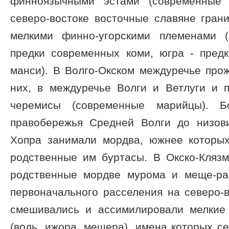
финноязычными эстами (современные 
северо-востоке восточные славяне гран
мелкими финно-угорскими племенами (
предки современных коми, югра - пред
манси). В Волго-Окском междуречье прож
них, в междуречье Волги и Ветлуги и 
черемисы (современные марийцы). 
правобережья Средней Волги до низов
Хопра занимали мордва, южнее которы
родственные им буртасы. В Окско-Кляз
родственные мордве мурома и меще-ра
первоначального расселения на северо-
смешивались и ассимилировали мелкие
(водь, ижора, мещера), имена которых с