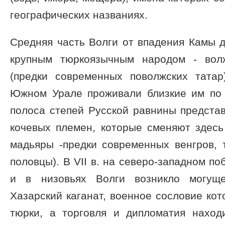
географических названиях.
Средняя часть Волги от впадения Камы 
крупным тюркоязычным народом - волж
(предки современных поволжских татар
Южном Урале проживали близкие им по
полоса степей Русской равнины предста
кочевых племен, которые сменяют здесь
мадьяры -предки современных венгров, 
половцы). В VII в. на северо-западном п
и в низовьях Волги возникло могуще
Хазарский каганат, военное сословие кот
тюрки, а торговля и дипломатия наход