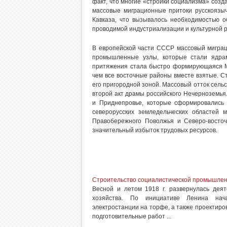
факт, что многие «стройки социализма» созд
массовые миграционные притоки русскоязы
Кавказа, что вызывалось необходимостью 
проводимой индустриализации и культурной 
В европейской части СССР массовый миграц
промышленные узлы, которые стали ядра
притяжения стала быстро формирующаяся Мо
чем все восточные районы вместе взятые. С
его пригородной зоной. Массовый отток сельс
второй акт драмы российского Нечерноземья
и Приднепровье, которые сформировались 
северорусских земледельческих областей 
Правобережного Поволжья и Северо-восто
значительный избыток трудовых ресурсов.
Строительство социалистической промышле
Весной и летом 1918 г. развернулась деят
хозяйства. По инициативе Ленина начал
электростанции на торфе, а также проектиро
подготовительные работ ...