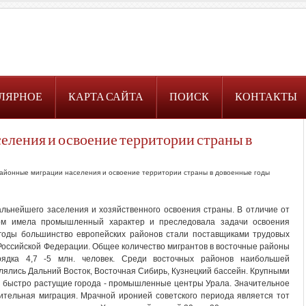
ЛЯРНОЕ
КАРТА САЙТА
ПОИСК
КОНТАКТЫ
ления и освоение территории страны в
йонные миграции населения и освоение территории страны в довоенные годы
альнейшего заселения и хозяйственного освоения страны. В отличие от
ом имела промышленный характер и преследовала задачи освоения
 годы большинство европейских районов стали поставщиками трудовых
Российской Федерации. Общее количество мигрантов в восточные районы
рядка 4,7 -5 млн. человек. Среди восточных районов наибольшей
ялись Дальний Восток, Восточная Сибирь, Кузнецкий бассейн. Крупными
и быстро растущие города - промышленные центры Урала. Значительное
ительная миграция. Мрачной иронией советского периода является тот