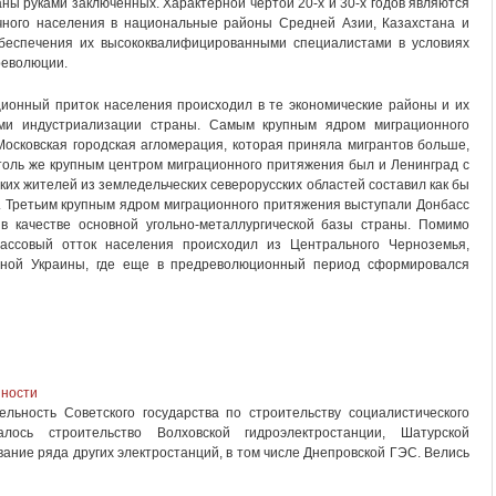
аны руками заключенных. Характерной чертой 20-х и 30-х годов являются
чного населения в национальные районы Средней Азии, Казахстана и
обеспечения их высококвалифицированными специалистами в условиях
революции.
ионный приток населения происходил в те экономические районы и их
ми индустриализации страны. Самым крупным ядром миграционного
сковская городская агломерация, которая приняла мигрантов больше,
толь же крупным центром миграционного притяжения был и Ленинград с
ких жителей из земледельческих северорусских областей составил как бы
. Третьим крупным ядром миграционного притяжения выступали Донбасс
в качестве основной угольно-металлургической базы страны. Помимо
массовый отток населения происходил из Центрального Черноземья,
чной Украины, где еще в предреволюционный период сформировался
нности
ельность Советского государства по строительству социалистического
ось строительство Волховской гидроэлектростанции, Шатурской
вание ряда других электростанций, в том числе Днепровской ГЭС. Велись