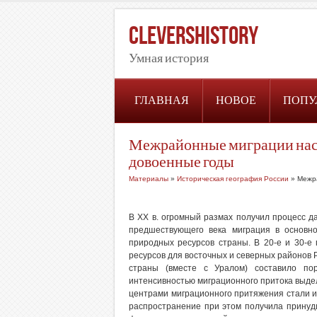
CleversHistory
Умная история
ГЛАВНАЯ
НОВОЕ
ПОПУ
Межрайонные миграции насе
довоенные годы
Материалы
»
Историческая география России
» Межра
В ХХ в. огромный размах получил процесс д
предшествующего века миграция в основн
природных ресурсов страны. В 20-е и 30-е
ресурсов для восточных и северных районов 
страны (вместе с Уралом) составило по
интенсивностью миграционного притока выдел
центрами миграционного притяжения стали 
распространение при этом получила принуд