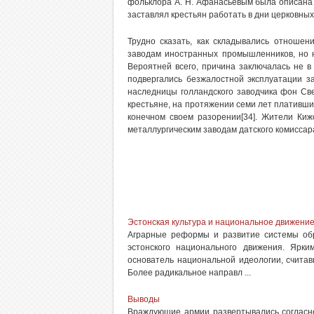
фольклора А. Н. Афанасьевым была описана
заставлял крестьян работать в дни церковных
Трудно сказать, как складывались отношен
заводам иностранных промышленников, но н
Вероятней всего, причина заключалась не в
подвергались безжалостной эксплуатации з
наследницы голландского заводчика фон Св
крестьяне, на протяжении семи лет плативш
конечном своем разорении[34]. Жители Кижс
металлургическим заводам датского комиссар
Эстонская культура и национальное движени
Аграрные реформы и развитие системы обр
эстонского национального движения. Ярк
основатель национальной идеологии, считав
Более радикальное направл ...
Выводы
Враждующие армии развертывались согласн