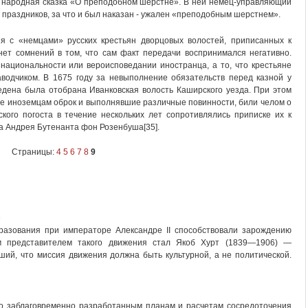
 народная сказка «О преподобном шерстне». В ней немец-управляющий
 праздников, за что и был наказан - ужален «преподобным шерстнем».
ия с «немцами» русских крестьян дворцовых волостей, приписанных к
ет сомнений в том, что сам факт передачи воспринимался негативно.
 национальности или вероисповедании иностранца, а то, что крестьяне
аводчиком. В 1675 году за невыполнение обязательств перед казной у
едена была отобрана Иванковская волость Каширского уезда. При этом
ие иноземцам оброк и выполнявшие различные повинности, били челом о
кого погоста в течение нескольких лет сопротивлялись приписке их к
а Андрея Бутенанта фон Розенбуша[35].
Страницы:
4
5
6
7
8
9
е
азования при императоре Александре II способствовали зарождению
им представителем такого движения стал Якоб Хурт (1839—1906) —
ший, что миссия движения должна быть культурной, а не политической.
о заблаговременно разработанным планам и расчетам сосредоточения