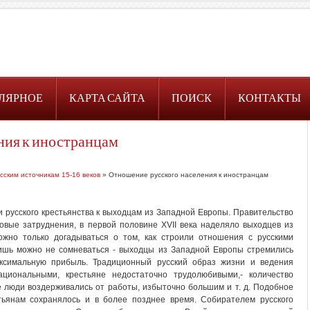
ЛЯРНОЕ
КАРТА САЙТА
ПОИСК
КОНТАКТЫ
ния к иностранцам
сским источникам 15-16 веков
» Отношение русского населения к иностранцам
 русского крестьянства к выходцам из Западной Европы. Правительство
овые затруднения, в первой половине XVII века наделяло выходцев из
жно только догадываться о том, как строили отношения с русскими
ишь можно не сомневаться - выходцы из Западной Европы стремились
ксимальную прибыль. Традиционный русский образ жизни и ведения
циональными, крестьяне недостаточно трудолюбивыми,- количество
е люди воздерживались от работы, избыточно большим и т. д. Подобное
ьянам сохранялось и в более позднее время. Собирателем русского