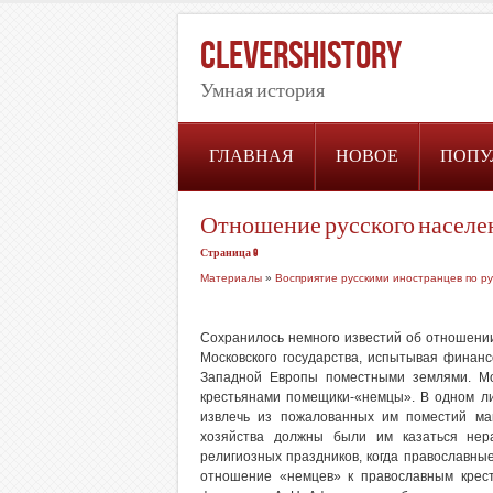
CleversHistory
Умная история
ГЛАВНАЯ
НОВОЕ
ПОПУ
Отношение русского населе
Страница 9
Материалы
»
Восприятие русскими иностранцев по ру
Сохранилось немного известий об отношении
Московского государства, испытывая финанс
Западной Европы поместными землями. Мо
крестьянами помещики-«немцы». В одном л
извлечь из пожалованных им поместий ма
хозяйства должны были им казаться нера
религиозных праздников, когда православны
отношение «немцев» к православным крест