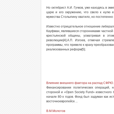
Но октябрист А.И. Гучков, уже находясь в эм
царю и его окружению, что свело к нулю е
мужества Столыпину хватило, но постепенно 
Известно отрицательное отношение либералов
Кауфман, являвшиеся сторонниками частной 
крестьянской общины, усматривая в этом
революцию[4].А.П. Изгоев, отмечая стрем
программы, что привело к краху преобразов
реализованных реформ[5].
Влияние внешнего фактора на распад СФРЮ
Финансировании политических операций, 
стороной и «Open Society Fund» известного
начале 80-х годов. Фонд был задуман как ис
восточноевропейск ...
В.М.Молотов