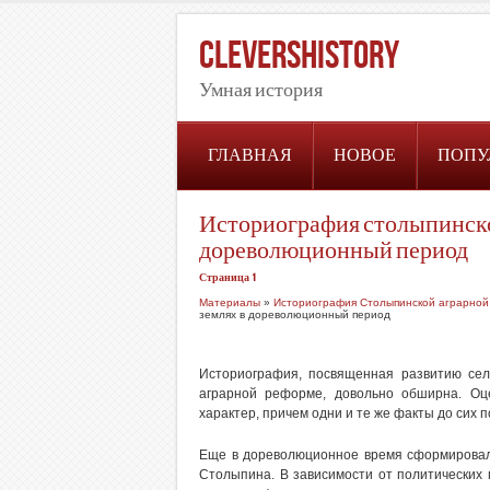
CleversHistory
Умная история
ГЛАВНАЯ
НОВОЕ
ПОПУ
Историография столыпинско
дореволюционный период
Страница 1
Материалы
»
Историография Столыпинской аграрной
землях в дореволюционный период
Историография, посвященная развитию сель
аграрной реформе, довольно обширна. Оц
характер, причем одни и те же факты до сих
Еще в дореволюционное время сформировало
Столыпина. В зависимости от политических