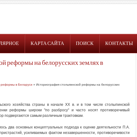
ЛЯРНОЕ
КАРТА САЙТА
ПОИСК
КОНТАКТЫ
й реформы на белорусских землях в
 реформы в Беларуси
» Историография столыпинской реформы на белорусских
ского хозяйства страны в начале XX в. и в том числе столыпинской
енки реформы широки "по разбросу" и часто носят противоречивый
 пор подвергаются самым различным трактовкам.
сь два основных концептуальных подхода к оценке деятельности П.А.
 пристрастий, усиливаемых фактом незавершенности, противоречивости