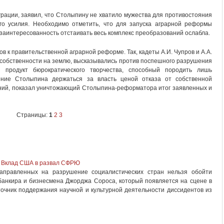
играции, заявил, что Столыпину не хватило мужества для противостояния
го усилия. Необходимо отметить, что для запуска аграрной реформы
заинтересованность отстаивать весь комплекс преобразований ослабла.
 к правительственной аграрной реформе. Так, кадеты А.И. Чупров и А.А.
собственности на землю, высказывались против поспешного разрушения
 продукт бюрократического творчества, способный породить лишь
ление Столыпина держаться за власть ценой отказа от собственной
аний, показал уничтожающий Столыпина-реформатора итог заявленных и
Страницы:
1
2
3
. Вклад США в развал СФРЮ
направленных на разрушение социалистических стран нельзя обойти
 банкира и бизнесмена Джорджа Сороса, который появляется на сцене в
точник поддержания научной и культурной деятельности диссидентов из