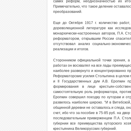
самих реформ, неоднозначностью их ито
Примечательно, что такое деление оставалос
преобразований.
Еще до Октября 1917 г. количество работ,
дореволюционной литературе как исследова
монархически-настроенных авторов, П.А. Ст
реформатором, открывшим России спасител
отсутствовал анализ социально-экономич
реализации и итогов.
Сторонником официальной точки зрения, а 
работах он восхвалял на все лады преимущес
наиболее развернуто и концентрированно про
Реформаторские усилия Столыпина в целом по
и II Государственных дум А.В. Еропкин 
формирования в лице крестьян-собстве
самостоятельную роль реформатора, противо
Еропкин совершил поездку по хуторам и отр
развилось наиболее широко. "И в Витебской,
общинной деревни не оставалось и следа, она
счет, ибо что за пособие в 75-85 руб. на дво
последовательным приверженцем П.А. Стол
губернии все преимущества хуторского хозя
крестьянина Великорусских губерний.