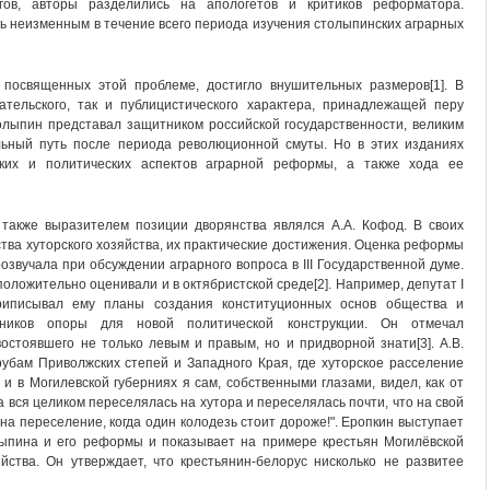
гов, авторы разделились на апологетов и критиков реформатора.
ь неизменным в течение всего периода изучения столыпинских аграрных
 посвященных этой проблеме, достигло внушительных размеров[1]. В
тельского, так и публицистического характера, принадлежащей перу
олыпин представал защитником российской государственности, великим
ьный путь после периода революционной смуты. Но в этих изданиях
еских и политических аспектов аграрной реформы, а также хода ее
также выразителем позиции дворянства являлся А.А. Кофод. В своих
тва хуторского хозяйства, их практические достижения. Оценка реформы
звучала при обсуждении аграрного вопроса в III Государственной думе.
ложительно оценивали и в октябристской среде[2]. Например, депутат I
приписывал ему планы создания конституционных основ общества и
нников опоры для новой политической конструкции. Он отмечал
стоявшего не только левым и правым, но и придворной знати[3]. А.В.
убам Приволжских степей и Западного Края, где хуторское расселение
 и в Могилевской губерниях я сам, собственными глазами, видел, как от
 вся целиком переселялась на хутора и переселялась почти, что на свой
р на переселение, когда один колодезь стоит дороже!". Еропкин выступает
ыпина и его реформы и показывает на примере крестьян Могилёвской
йства. Он утверждает, что крестьянин-белорус нисколько не развитее