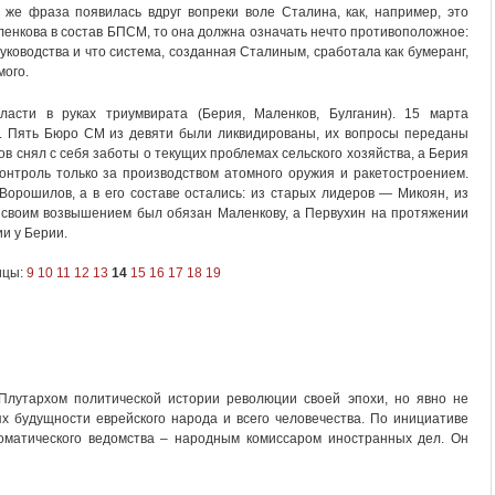
 же фраза появилась вдруг вопреки воле Сталина, как, например, это
ленкова в состав БПСМ, то она должна означать нечто противоположное:
 руководства и что система, созданная Сталиным, сработала как бумеранг,
мого.
ласти в руках триумвирата (Берия, Маленков, Булганин). 15 марта
. Пять Бюро СМ из девяти были ликвидированы, их вопросы переданы
 снял с себя заботы о текущих проблемах сельского хозяйства, а Берия
онтроль только за производством атомного оружия и ракетостроением.
орошилов, а в его составе остались: из старых лидеров — Микоян, из
в своим возвышением был обязан Маленкову, а Первухин на протяжении
и у Берии.
ицы:
9
10
11
12
13
14
15
16
17
18
19
Плутархом политической истории революции своей эпохи, но явно не
х будущности еврейского народа и всего человечества. По инициативе
оматического ведомства – народным комиссаром иностранных дел. Он