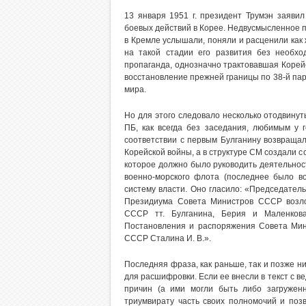
13 января 1951 г. президент Трумэн заяви
боевых действий в Корее. Недвусмысленное 
в Кремле услышали, поняли и расценили как 
на такой стадии его развития без необх
пропаганда, однозначно трактовавшая Корей
восстановление прежней границы по 38-й па
мира.
Но для этого следовало несколько отодвинуть
ПБ, как всегда без заседания, любимым у 
соответствии с первым Булганину возвраща
Корейской войны, а в структуре СМ создали
которое должно было руководить деятельно
военно-морского флота (последнее было в
систему власти. Оно гласило: «Председате
Президиума Совета Министров СССР возло
СССР тт. Булганина, Берия и Маленкова
Постановления и распоряжения Совета Ми
СССР Сталина И. В.».
Последняя фраза, как раньше, так и позже н
для расшифровки. Если ее внесли в текст с ве
причин (а ими могли быть либо загружен
триумвирату часть своих полномочий и позв