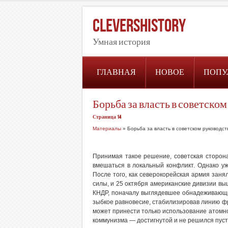
CleversHistory
Умная история
ГЛАВНАЯ
НОВОЕ
ПОПУ
Борьба за власть в советском 
Страница 14
Материалы
» Борьба за власть в советском руководст
Принимая такое решение, советская сторона
вмешаться в локальный конфликт. Однако у
После того, как северокорейская армия заня
силы, и 25 октября американские дивизии выш
КНДР, поначалу выглядевшее обнадеживающи
зыбкое равновесие, стабилизировав линию фр
может принести только использование атомно
коммунизма — достигнутой и не решился пуст