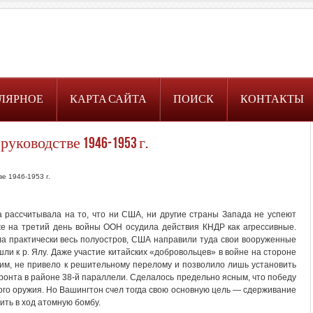
ЛЯРНОЕ
КАРТА САЙТА
ПОИСК
КОНТАКТЫ
руководстве 1946-1953 г.
ве 1946-1953 г.
 рассчитывала на то, что ни США, ни другие страны Запада не успеют
же на третий день войны ООН осудила действия КНДР как агрессивные.
ла практически весь полуостров, США направили туда свои вооруженные
ли к р. Ялу. Даже участие китайских «добровольцев» в войне на стороне
м, не привело к решительному перелому и позволило лишь установить
онта в районе 38-й параллели. Сделалось предельно ясным, что победу
го оружия. Но Вашингтон счел тогда свою основную цель — сдерживание
ить в ход атомную бомбу.