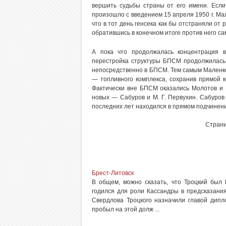
вершить судьбы страны от его имени. Если
произошло с введением 15 апреля 1950 г. Ма
что в тот день генсека как бы отстраняли от
обратившись в конечном итоге против него са
А пока что продолжалась концентрация в
перестройка структуры БПСМ продолжилась
непосредственно в БПСМ. Тем самым Маленков
— топливного комплекса, сохранив прямой к
Фактически вне БПСМ оказались Молотов и В
новых — Сабуров и М. Г. Первухин. Сабуро
последних лет находился в прямом подчинени
Стран
Брест-Литовск
В общем, можно сказать, что Троцкий был 
годился для роли Кассандры в предсказания
Свердлова Троцкого назначили главой дипл
пробыл на этой долж ...