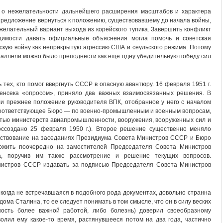
л о нежелательности дальнейшего расширения масштабов и характера
предложение вернуться к положению, существовавшему до начала войны,
желательный вариант выхода из корейского тупика. Завершить конфликт
одимости давать официальные объяснения могла помочь и советская
скую войну как неприкрытую агрессию США и сеульского режима. Потому
раллели можно было преподнести как еще одну убедительную победу сил
 тех, кто помог ввергнуть СССР в опасную авантюру. 16 февраля 1951 г.
генсека «опросом», приняло два важных взаимосвязанных решения. В
ли прежнее положение руководителя ВПК, отобранное у него с началом
 соответствующее Бюро — по военно-промышленным и военным вопросам,
стью министерств авиапромышленности, вооружения, вооруженных сил и
оссоздано 25 февраля 1950 г.). Второе решение существенно меняло
льствование на заседаниях Президиума Совета Министров СССР и Бюро
жить поочередно на заместителей Председателя Совета Министров
, поручив им также рассмотрение и решение текущих вопросов.
нистров СССР издавать за подписью Председателя Совета Министров
икогда не встречавшаяся в подобного рода документах, довольно странна
дома Сталина, то ее следует понимать в том смысле, что он в силу веских
ность более важной работой, либо болезнь) доверил своеобразному
олил ему какое-то время, растянувшееся потом на два года, частично