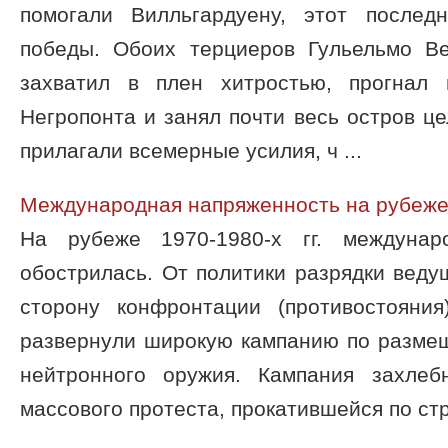
помогали Вилльгардуену, этот послед
победы. Обоих терциеров Гульельмо В
захватил в плен хитростью, прогнал в
Негропонта и занял почти весь остров ц
прилагали всемерные усилия, ч ...
Международная напряженность на рубеже 1
На рубеже 1970-1980-х гг. междунар
обострилась. От политики разрядки вед
сторону конфронтации (противостояни
развернули широкую кампанию по разме
нейтронного оружия. Кампания захле
массового протеста, прокатившейся по стр