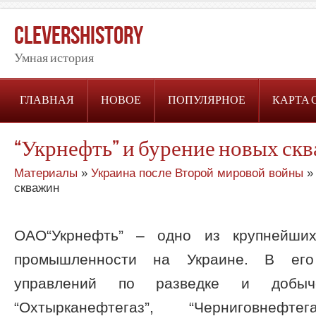
CleversHistory
Умная история
ГЛАВНАЯ
НОВОЕ
ПОПУЛЯРНОЕ
КАРТА 
“Укрнефть” и бурение новых ск
Материалы
»
Украина после Второй мировой войны
» 
скважин
ОАО“Укрнефть” – одно из крупнейших
промышленности на Украине. В его
управлений по разведке и доб
“Охтырканефтегаз”, “Черниговнефтег