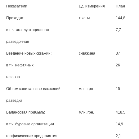
Показатели
Ед. измерения
План
Проходка:
тыс. м
144,8
в т. ч. эксплуатационная
7,7
разведочная
Введение новых скважин:
скважина
37
в т.ч. нефтяных
26
газовых
Объем капитальных вложений
млн. грн.
15
разведка
Балансовая прибыль:
млн. грн.
418,5
в т.ч. буровые организации
14,9
геофизические предприятия
2,1