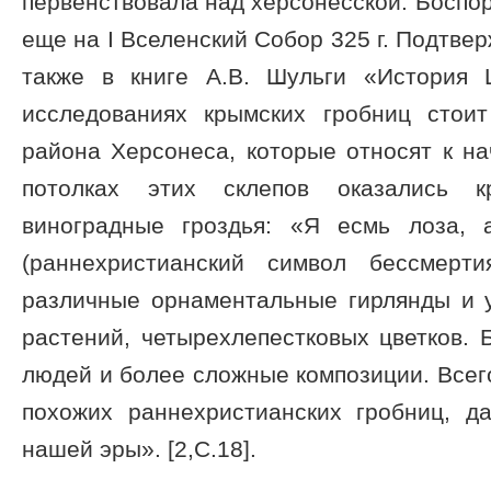
первенствовала над херсонесской. Боспор
еще на I Вселенский Собор 325 г. Подтве
также в книге А.В. Шульги «История 
исследованиях крымских гробниц стои
района Херсонеса, которые относят к на
потолках этих склепов оказались 
виноградные гроздья: «Я есмь лоза, 
(раннехристианский символ бессмерти
различные орнаментальные гирлянды и у
растений, четырехлепестковых цветков.
людей и более сложные композиции. Всего
похожих раннехристианских гробниц, да
нашей эры». [2,С.18].