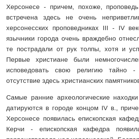
Херсонесе - причем, похоже, проповед
встречена здесь не очень неприветли
херсонесских проповедниках III - IV в
язычники города очень враждебно отнес
те пострадали от рук толпы, хотя и ус
Первые христиане были немногочисле
исповедовать свою религию тайно -
отсутствие здесь христианских памятников
Самые ранние археологические находки
датируются в городе концом IV в., приче
Херсонесе появилась епископская кафед
Керчи - епископская кафедра появил