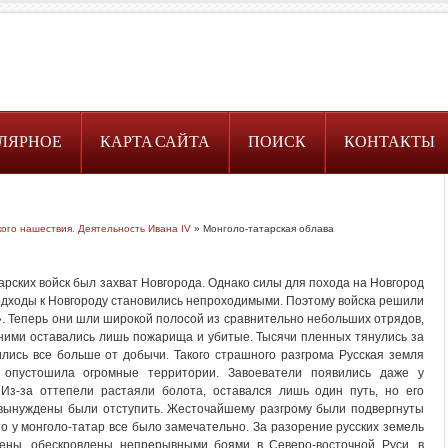
ЛЯРНОЕ
КАРТА САЙТА
ПОИСК
КОНТАКТЫ
кого нашествия. Деятельность Ивана IV
» Монголо-татарская облава
ских войск был захват Новгорода. Однако силы для похода на Новгород
 подходы к Новгороду становились непроходимыми. Поэтому войска решили
м». Теперь они шли широкой полосой из сравнительно небольших отрядов,
ними оставались лишь пожарища и убитые. Тысячи пленных тянулись за
ились все больше от добычи. Такого страшного разгрома Русская земля
 опустошила огромные территории. Завоеватели появились даже у
 Из-за оттепели растаяли болота, оставался лишь один путь, но его
 вынуждены были отступить. Жесточайшему разгрому были подвергнуты
что у монголо-татар все было замечательно. За разорение русских земель
лены, обескровлены непрерывными боями в Северо-восточной Руси, в