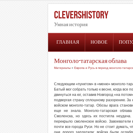
CleversHistory
Умная история
ГЛАВНАЯ
НОВОЕ
ПОПУ
Монголо-татарская облава
Материалы
»
Европа и Русь в период монголо-татарс
Следующим «пунктом» в «меню» монголо-тарар
Батый мог собрать только к весне, когда все
двинуться на юг, оставив Новгород «на пото
подвергая страну сплошному разорению. За 
войском монголо-татар. Обозы врага станов
еще не знала. Монголо-татарская облава
Смоленска, но здесь их постигла неудача.
перекрыло смоленское войско. Завоеватели
почти все города Руси. Но не стоит думать, 
они дорого заплатили: войска были ослаб