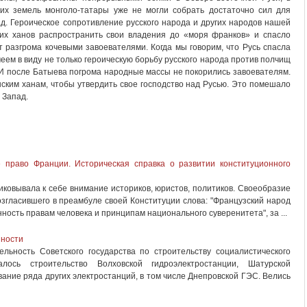
ких земель монголо-татары уже не могли собрать достаточно сил для
д. Героическое сопротивление русского народа и других народов нашей
их ханов распространить свои владения до «моря франков» и спасло
разгрома кочевыми завоевателями. Когда мы говорим, что Русь спасла
меем в виду не только героическую борьбу русского народа против полчищ
 И после Батыева погрома народные массы не покорились завоевателям.
ским ханам, чтобы утвердить свое господство над Русью. Это помешало
 Запад.
 право Франции. Историческая справка о развитии конституционного
риковывала к себе внимание историков, юристов, политиков. Своеобразие
згласившего в преамбуле своей Конституции слова: "Французский народ
ость правам человека и принципам национального суверенитета", за ...
нности
ельность Советского государства по строительству социалистического
ось строительство Волховской гидроэлектростанции, Шатурской
вание ряда других электростанций, в том числе Днепровской ГЭС. Велись