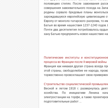
половецких степях. После завоевания русс
совершения завоевательного похода на Запа
родины сорвало бредовые планы монгольск
зарождавшуюся европейскую цивилизацию от 
Европу от монголо-татарского разгрома, то и
Батыя во время нашествия 1237-1240 годов.
Почти два десятилетия потребовалось ордын
хану Батыю предпринять новое нашествие на
Политические институты и конституционное
процесса во Франции после II мировой войны
Франция как никакая другая страна всегда п
этой страны, свободолюбие ее народа, прово
торжественно провозглашает свою приверженн
Строительство социалистической промышле
Весной и летом 1918 г. развернулась деят
хозяйства. По инициативе Ленина начал
электростанции на торфе, а также проектиро
подготовительные работ ...