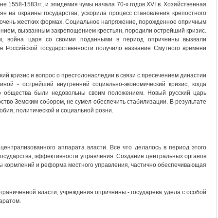
е 1558-1583гг., и эпидемия чумы начала 70-х годов XVI в. Хозяйственная
ян на окраины государства, ускорила процесс становления крепостного
в очень жестких формах. Социальное напряжение, порожденное опричным
ением, вызванным закрепощением крестьян, породили острейший кризис.
ом, война царя со своими поданными в период опричнины вызвали
ие Российской государственности получило название Смутного времени
ий кризис и вопрос о престолонаследии в связи с пресечением династии
ной - острейший внутренний социально-экономический кризис, когда
о общества были недовольны своим положением. Новый русский царь
рство Земским собором, не сумел обеспечить стабилизации. В результате
обия, политической и социальной розни.
централизованного аппарата власти. Все что делалось в период этого
осударства, эффективности управления. Создание центральных органов
мы кормлений и реформа местного управления, частично обеспечивающая
граниченной власти, учреждения опричнины - государева удела с особой
паратом.