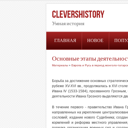
CleversHistory
Умная история
ГЛАВНАЯ
НОВОЕ
ПОПУ
Основные этапы деятельност
Материалы
»
Европа и Русь в период монголо-татарс
Борьба за достижение основных стратегическ
рубеже XV-XVI вв., продолжалась в XVI стол
Ивана IV (1533-1584), прозванного Грозным,
деятельности Ивана Грозного выделяются два
В течение первого - правительство Ивана 
направленных на укрепление централизованн
сословий; издание нового Судебника; созда
кормлений и реформа местного управления,
порядка организации военных сил и создан