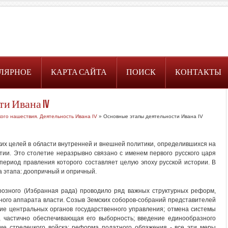
ЛЯРНОЕ
КАРТА САЙТА
ПОИСК
КОНТАКТЫ
и Ивана IV
кого нашествия. Деятельность Ивана IV
» Основные этапы деятельности Ивана IV
их целей в области внутренней и внешней политики, определившихся на
етии. Это столетие неразрывно связано с именем первого русского царя
 период правления которого составляет целую эпоху русской истории. В
 этапа: доопричный и опричный.
Грозного (Избранная рада) проводило ряд важных структурных реформ,
ого аппарата власти. Созыв Земских соборов-собраний представителей
ние центральных органов государственного управления; отмена системы
 частично обеспечивающая его выборность; введение единообразного
ие стрелецкого войска; реформа податного облажения - все эти меры