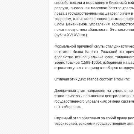
способствовали и поражение в Ливонской войн
разруха, вызвавшая массовое бегство кресть
права в государственном масштабе, причем 
террором, в сочетании с социальным напряж
Слом механизмов управления государств
политическую нестабильность. Это состоян
(рубеж XVI-XVII вв.).
Формальной причиной смуты стал династическ
потомков Ивана Калиты. Реальной же причи
абсолютно все социальные слои тогдашнег
Борис Годунов (1598-1605), избранный на ца
страна вступила в период всеобщего междоус
Отличия этих двух этапов состоит в том что:
Доопричный этап направлен на укрепление 
этапа привело к повышению централизации г
государственного управления; отмена систе
его выборность.
Опричный этап обеспечил за собой право нео
территорией, войском и государственным ап