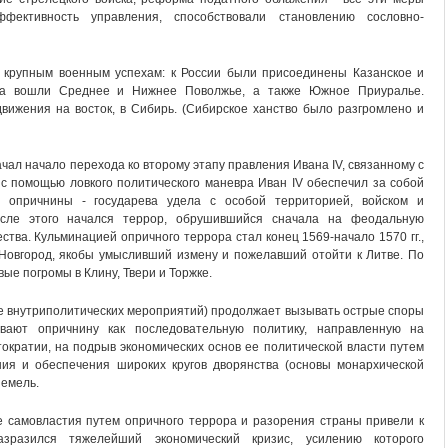
ффективность управления, способствовали становлению сословно-
 крупным военным успехам: к России были присоединены Казанское и
ства вошли Среднее и Нижнее Поволжье, а также Южное Приуралье.
вижения на восток, в Сибирь. (Сибирское ханство было разгромлено и
ачал начало перехода ко второму этапу правления Ивана IV, связанному с
 с помощью ловкого политического маневра Иван IV обеспечил за собой
я опричнины - государева удела с особой территорией, войском и
осле этого начался террор, обрушившийся сначала на феодальную
ства. Кульминацией опричного террора стал конец 1569-начало 1570 гг.,
 Новгород, якобы умысливший измену и пожелавший отойти к Литве. По
вые погромы в Клину, Твери и Торжке.
ме внутриполитических мероприятий) продолжает вызывать острые споры
вают опричнину как последовательную политику, направленную на
кратии, на подрыв экономических основ ее политической власти путем
ния и обеспечения широких кругов дворянства (основы монархической
земель.
 самовластия путем опричного террора и разорения страны привели к
зразился тяжелейший экономический кризис, усилению которого