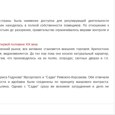
 страны была наименее доступна для регулирующей деятельности
тьян находилась в полной собственности помещиков. По отношению к
стьян до разорения, правительство ограничивалось мерами контроля и
первой половине XIX века
тренний рынок; все активнее становится внешняя торговля. Крепостное
я, видоизменяется. До тех пор пока оно носило натуральный характер,
м, что производилось на их полях, огородах, скотных дворах и т.п.
риса Годунова” Мусоргского и “Садко” Римского-Корсакова. Обе отвечали
ости и вдобавок были соединены по принципу жанрового контраста:
былина. Однако с “Садко” сразу же возникли затруднения и дело не