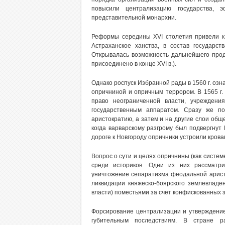
повысили централизацию государства, э
представительной монархии.
Реформы середины XVI столетия привели к
Астраханское ханства, в состав государ
Открывалась возможность дальнейшего прод
присоединено в конце XVI в.).
Однако роспуск Избранной рады в 1560 г. озн
опричниной и опричным террором. В 1565 г.
право неограниченной власти, учреждени
государственным аппаратом. Сразу же п
аристократию, а затем и на другие слои обще
когда варварскому разгрому был подвергнут
дороге к Новгороду опричники устроили крова
Вопрос о сути и целях опричнины (как систе
среди историков. Одни из них рассматри
уничтожение сепаратизма феодальной аристо
ликвидации княжеско-боярского землевладе
власти) поместьями за счет конфискованных 
Форсирование централизации и утверждение
губительным последствиям. В стране ра