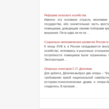
Реформа сельского хозяйства.
Именно эта основная отрасль экономики
государства, ибо значительная часть крес
помещикам, доводящим своими поборами кре
внушения. Петр едва ли не пе ...
Социально-экономическое развитие России в 
К концу XVIII в. в России складывается вну
хозяйство, втягиваясь в рыночные отношени
потребности помещиков были ограничены те
Эксплуатация ...
Оперные спектакли С.П. Дягилева
Для дебюта, Дягилев выбрал две оперы – “Бо
требованию яркой национальной самобытн
историко-психологическая драма и опера-
сладилось. В програм ...