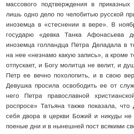
массового подтверждения в приказных
лишь одно дело по челобитью русской при
иноземца в «стеснении в вере». В нояб
государю «девка Танка Афонасьева д
иноземца голландца Петра Деладала в т
на нее «незнамо какую запись», а кроме т
отпускает, и Богу молитца не велит, и ду
Петр ее вечно похолопить, и в свою ве
Девушка просила освободить ее от служ
него Петра православной христианск
роспросе» Татьяна также показала, что
себя двора в церкви Божий и никуды не
поеные дни и в нынешней пост всякими св