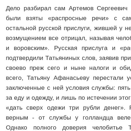
Дело разбирал сам Артемов Сергеевич 
были взяты «распросные речи» с са
остальной русской прислуги, жившей у не
возмущением все отрицал, называя чело
и воровским». Русская прислуга и «р
подтвердили Татьяниных слов, заявив при
своево преж сего и ныне налоги и оби
всего, Татьяну Афанасьеву перестали у
заключенные с ней условия службы: пять
за еду и одежду, и лишь по истечении это
«дать сверх одежи три рубли денег». 
верным - от службы у голландца веле
Однако полного доверия челобитье 