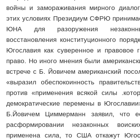
войны и замораживания мирного диалог
этих условиях Президиум СФРЮ принима
ЮНА для разоружения незакон
восстановления конституционного поряд
Югославия как суверенное и правовое г
право. Но иного мнения были американс
встрече с Б. Йовичем американский пос
«выразил обеспокоинность правитель
против «применения всякой силы .кото
демократические перемены в Югославии»
Б.Йовичем Циммерманн заявил, что е
расформировании незаконных воиск
применена сила, то США откажут Югос