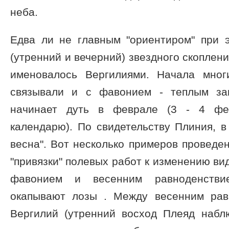
неба.
Едва ли не главным "ориентиром" при 
(утренний и вечерний) звездного скоплен
именовалось Вергилиями. Начала мног
связывали и с фавонием - теплым за
начинает дуть в феврале (3 - 4 фе
календарю). По свидетельству Плиния, в
весна". Вот несколько примеров провед
"привязки" полевых работ к изменению ви
фавонием и весенним равноденстви
окапывают лозы . Между весенним рав
Вергилий (утренний восход Плеяд набл