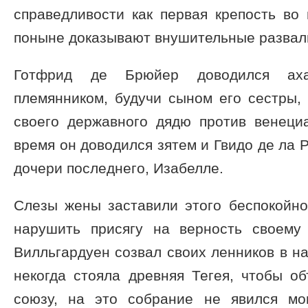
справедливости как первая крепость во
поныне доказывают внушительные развал
Готфрид де Брюйер доводился аха
племянником, будучи сыном его сестры,
своего державного дядю против венеци
время он доводился зятем и Гвидо де ла Р
дочери последнего, Изабелле.
Слезы жены заставили этого беспокойно
нарушить присягу на верность своему
Вилльгардуен созвал своих ленников в на
некогда стояла древняя Тегея, чтобы о
союзу, на это собрание не явился мо