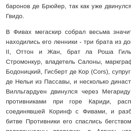
баронов де Брюйер, так как уже двинулс
Гвидо.
В Фивах мегаскир собрал весьма значи
находились его ленники - три брата из д
II, Оттон и Жан, брат ла Роша Гиль
Стромонкур, владетель Салоны, маркгра
Бодоницкий, Гисберт де Кор (Cors), супр
де Нельи из Пассавы, и несколько династ
Вилльгардуен двинулся через Мегарид
противниками при горе Кариди, расп
соединявшей Коринф с Фивами, и разб
битве Противники его спаслись бегство