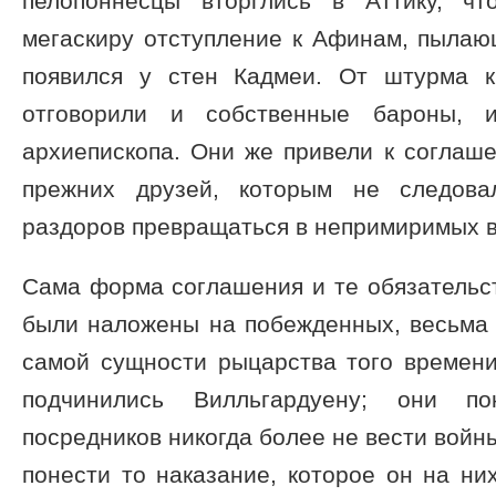
пелопоннесцы вторглись в Аттику, чт
мегаскиру отступление к Афинам, пыла
появился у стен Кадмеи. От штурма к
отговорили и собственные бароны, и
архиепископа. Они же привели к соглаш
прежних друзей, которым не следова
раздоров превращаться в непримиримых в
Сама форма соглашения и те обязательс
были наложены на побежденных, весьма 
самой сущности рыцарства того времени
подчинились Вилльгардуену; они по
посредников никогда более не вести войны
понести то наказание, которое он на ни