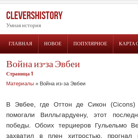
CleversHistory
Умная история
ГЛАВНАЯ
НОВОЕ
ПОПУЛЯРНОЕ
КАРТА 
Война из-за Эвбеи
Страница 1
Материалы
» Война из-за Эвбеи
В Эвбее, где Оттон де Сикон (Cicons
помогали Вилльгардуену, этот послед
победы. Обоих терциеров Гульельмо В
захватил в плен хитростью, прогнал в