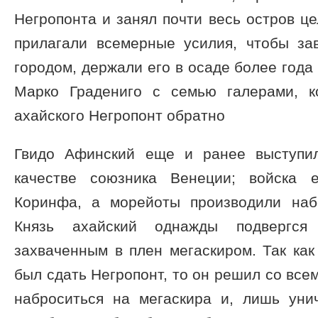
Негропонта и занял почти весь остров ц
прилагали всемерные усилия, чтобы за
городом, держали его в осаде более года
Марко Градениго с семью галерами, к
ахайского Негропонт обратно
Гвидо Афинский еще и ранее выступи
качестве союзника Венеции; войска 
Коринфа, а морейоты производили наб
Князь ахайский однажды подвергся
захваченным в плен мегаскиром. Так ка
был сдать Негропонт, то он решил со все
наброситься на мегаскира и, лишь унич