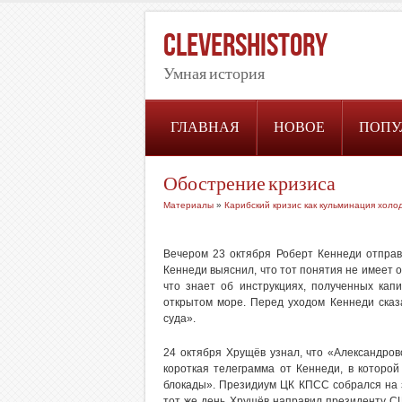
CleversHistory
Умная история
ГЛАВНАЯ
НОВОЕ
ПОПУ
Обострение кризиса
Материалы
»
Карибский кризис как кульминация холо
Вечером 23 октября Роберт Кеннеди отправ
Кеннеди выяснил, что тот понятия не имеет 
что знает об инструкциях, полученных кап
открытом море. Перед уходом Кеннеди сказ
суда».
24 октября Хрущёв узнал, что «Александро
короткая телеграмма от Кеннеди, в которо
блокады». Президиум ЦК КПСС собрался на 
тот же день Хрущёв направил президенту США