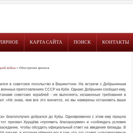
ЛЯРНОЕ
КАРТА САЙТА
ПОИСК
КОНТАКТЫ
дной войны
» Обострение кризиса
ился в советское посольство в Вашингтоне. На встрече с Добрыниным
о военных приготовлениях СССР на Кубе. Однако Добрынин сообщил ему,
итанами советских кораблей - не выполнять незаконные требования в
ал: «Не знаю, чем все это кончится, но мы намерены остановить ваши
вск» благополучно добрался до Кубы. Одновременно с этим ему пришла
й тот призвал Хрущёва «проявить благоразумие» и «соблюдать условия
заседание, чтобы обсудить официальный ответ на введение блокады. В
 письмо, в котором обвинил его в том, что тот ставит «ультимативные