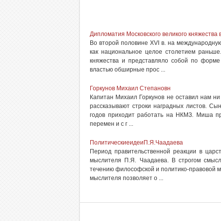
Дипломатия Московского великого княжества 
Во второй половине XVI в. на международну
как национальное целое столетием раньше.
княжества и представляло собой по форме
властью обширные прос ...
Горкунов Михаил Степановн
Капитан Михаил Горкунов не оставил нам ни
рассказывают строки наградных листов. Сын 
годов приходит работать на НКМЗ. Миша пр
перемен и с г ...
ПолитическиеидеиП.Я.Чаадаева
Период правительственной реакции в царст
мыслителя П.Я. Чаадаева. В строгом смысл
течению философской и политико-правовой 
мыслителя позволяет о ...