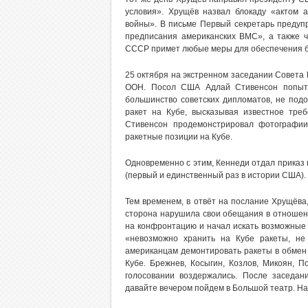
условия». Хрущёв назвал блокаду «актом а
войны». В письме Первый секретарь предупр
предписания американских ВМС», а также ч
СССР примет любые меры для обеспечения б
25 октября на экстренном заседании Совета
ООН. Посол США Адлай Стивенсон попытал
большинство советских дипломатов, не под
ракет на Кубе, высказывая известное треб
Стивенсон продемонстрировал фотографи
ракетные позиции на Кубе.
Одновременно с этим, Кеннеди отдал приказ
(первый и единственный раз в истории США).
Тем временем, в отвёт на послание Хрущёва,
сторона нарушила свои обещания в отношени
на конфронтацию и начал искать возможные
«невозможно хранить на Кубе ракеты, н
американцам демонтировать ракеты в обмен
Кубе. Брежнев, Косыгин, Козлов, Микоян, 
голосовании воздержались. После заседа
давайте вечером пойдем в Большой театр. Наш