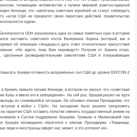
грессии, толкающим человечество к пучине мировой ракетно-ядерной
едил Кеннеди, что «капитаны советских кораблей не станут соблюдать
то «если США не прекратят своих пиратских действий, правительство
езопасности судов».
 Безопасности ООН разыгралась одна из самых памятных сцен в истории
ся заставить советского посла Валериана Зорина (который, как и
озревал об операции «Анадырь») дать ответ относительно присутствия
ование: «Не ждите, пока Вам переведут!» Получив от Зорина отказ,
и, сделанные разведывательными самолётами США и показывающие
 повысить боевую готовность вооружённых сил США до уровня DEFCON-2
 в Кремль пришло письмо Кеннеди, в котором он указал, что «советская
и Кубы и ввела его в заблуждение». На сей раз, Хрущёв решил не идти
 выходы из сложившейся ситуации. Он объявил членам Президиума, что
е вступая в войну с США». На заседании было решено предложить
 на гарантии США оставить попытки сменить государственный режим на
Пономарёв и Суслов поддержали Хрущёва. Громыко и Малиновский при
ния Хрущёв неожиданно обратился к членам Президиума: «Товарищи,
и люди и иностранцы увидят нас, может, и это успокоит их».