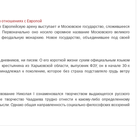
в отношениях с Европой
ю Европейскую арену выступает и Московское государство, сложившееся
 Первоначально оно носило скромное название Московского великого
 феодальную монархию. Новое государство, объединившее под своей
 дневников, ни писем. О его короткой жизни сухим официальным языком
крестьянина из Харьковской области, выпускник ФЗУ, он в начале 30-х
инадлежал к поколению, которое без страха подставляло грудь ветру
вование Николая I ознаменовался творчеством выдающегося русского
е творчество Чаадаева трудно отнести к какому-либо определенному
мысли. Однако общая направленность социально-философских воззрений