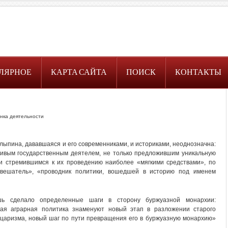
ЛЯРНОЕ
КАРТА САЙТА
ПОИСК
КОНТАКТЫ
нка деятельности
ыпина, дававшаяся и его современниками, и историками, неоднозначна:
ивым государственным деятелем, не только предложившим уникальную
и стремившимся к их проведению наиболее «мягкими средствами», по
вешатель», «проводник политики, вошедшей в историю под именем
шь сделало определенные шаги в сторону буржуазной монархии:
кая аграрная политика знаменуют новый этап в разложении старого
 царизма, новый шаг по пути превращения его в буржуазную монархию»