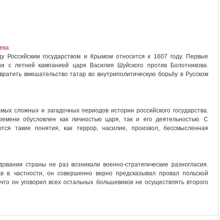
ека.
у Российским государством и Крымом относится к 1607 году. Первые
ни с летней кампанией царя Василия Шуйского против Болотникова.
вратить вмешательство татар во внутриполитическую борьбу в Русском
мых сложных и загадочных периодов истории российского государства.
емени обусловлен как личностью царя, так и его деятельностью. С
тся такие понятия, как террор, насилие, произвол, бессмысленная
овании страны не раз возникали военно-стратегические разногласия.
ав в частности, он совершенно верно предсказывал провал польской
 что он уговорил всех остальных большевиков не осуществлять второго