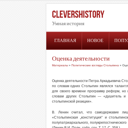
CleversHistory
Умная история
ГЛАВНАЯ
НОВОЕ
ПОПУ
Оценка деятельности
Материалы
»
Политические взгляды Столыпина
» Оце
Оценка деятельности Петра Аркадьевича Стол
по словам одних Столыпин являлся талантл
для своего времени программу реформ, но 
словам других Столыпин — «душитель и 
столыпинской реакции».
В. Ленин считал, что самодержавие ли
«Столыпинская „конституция“ и столыпинс
полупатриархального, полукрепостнического
(Ленин В.И. Полн. собр. соч. Т. 17. С. 358.)