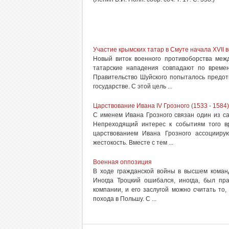
Участие крымских татар в Смуте начала XVII в
Новый виток военного противоборства межд
татарские нападения совпадают по време
Правительство Шуйского попыталось предот
государстве. С этой цель ...
Царствование Ивана IV Грозного (1533 - 1584)
С именем Ивана Грозного связан один из са
Непреходящий интерес к событиям того вр
царствованием Ивана Грозного ассоциирую
жестокость. Вместе с тем ...
Военная оппозиция
В ходе гражданской войны в высшем команд
Иногда Троцкий ошибался, иногда, был пр
компании, и его заслугой можно считать то,
похода в Польшу. С ...