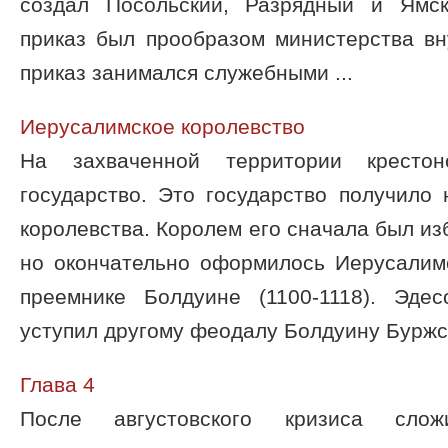
создал Посольский, Разрядный и Ямск
приказ был прообразом министерства вн
приказ занимался служебными ...
Иерусалимское королевство
На захваченной территории кресто
государство. Это государство получило
королевства. Королем его сначала был из
но окончательно оформилось Иерусалимс
преемнике Болдуине (1100-1118). Эде
уступил другому феодалу Болдуину Буржс 
Глава 4
После августовского кризиса слож