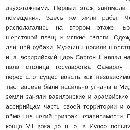
двухэтажными. Первый этаж занимали 
помещения. Здесь же жили рабы. Ч
располагались на втором этаже. Б
шерстяной плащ и мягкие сапоги. Одеж
длинной рубахи. Мужчины носили шерстян
н. э. ассирийский царь Саргон II напал н
пала столица государства Самария 
перестало существовать как независимо
тыс. евреев были насильно угнаны в Ми
земли заняли вавилонские и арамейские
ассирийцам часть своей территории и о
обмен на некий призрак независимости. 
конце VII века до н. э. в Иудее попыт