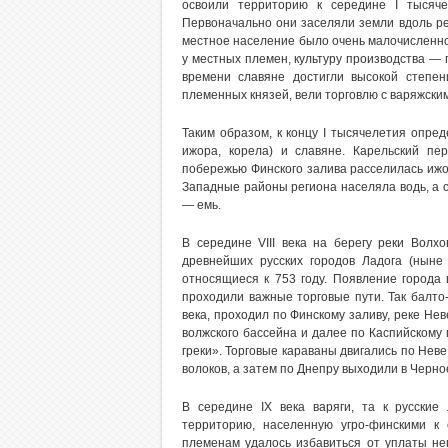
освоили территорию к середине I тысяче
Первоначально они заселяли земли вдоль рек
местное население было очень малочисленно 
у местных племен, культуру производства —
времени славяне достигли высокой степе
племенных князей, вели торговлю с варяжски
Таким образом, к концу I тысячелетия опред
ижора, корела) и славяне. Карельский п
побережью Финского залива расселилась ижор
Западные районы региона населяла водь, а с
— емь.
В середине VIII века на берегу реки Волх
древнейших русских городов Ладога (ныне
относящиеся к 753 году. Появление города
проходили важные торговые пути. Так балто-
века, проходил по Финскому заливу, реке Нев
волжского бассейна и далее по Каспийскому 
греки». Торговые караваны двигались по Неве
волоков, а затем по Днепру выходили в Черно
В середине IX века варяги, та к русские
территорию, населенную угро-финскими к
племенам удалось избавиться от уплаты не