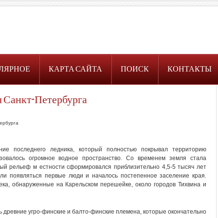
ЛЯРНОЕ
КАРТА САЙТА
ПОИСК
КОНТАКТЫ
я Санкт-Петербурга
тербурга
ние последнего ледника, который полностью покрывал территорию
азовалось огромное водное пространство. Со временем земля стала
ный рельеф м естности сформировался приблизительно 4,5-5 тысяч лет
ли появляться первые люди и началось постепенное заселение края.
ка, обнаруженные на Карельском перешейке, около городов Тихвина и
ь древние угро-финские и балто-финские племена, которые окончательно