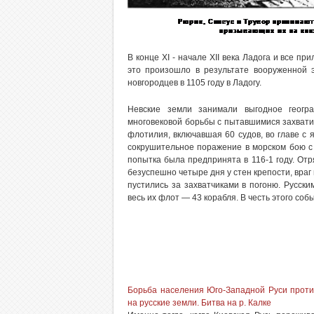
В конце XI - начале XII века Ладога и все п
это произошло в результате вооруженной э
новгородцев в 1105 году в Ладогу.
Невские земли занимали выгодное геогр
многовековой борьбы с пытавшимися захватит
флотилия, включавшая 60 судов, во главе с
сокрушительное поражение в морском бою с
попытка была предпринята в 116-1 году. Отр
безуспешно четыре дня у стен крепости, вра
пустились за захватчиками в погоню. Русски
весь их флот — 43 корабля. В честь этого соб
Борьба населения Юго-Западной Руси проти
на русские земли. Битва на р. Калке