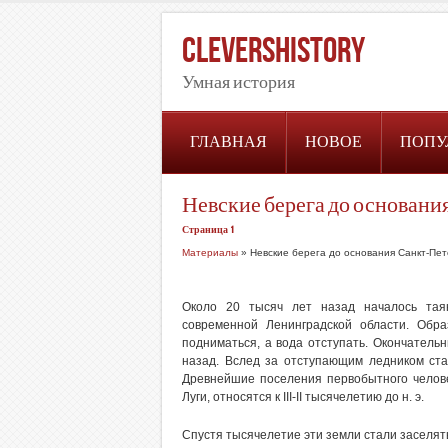
CleversHistory
Умная история
ГЛАВНАЯ
НОВОЕ
ПОПУ
Невские берега до основани
Страница 1
Материалы
» Невские берега до основания Санкт-Пе
Около 20 тысяч лет назад началось тая
современной Ленинградской области. Обр
подниматься, а вода отступать. Окончатель
назад. Вслед за отступающим ледником ста
Древнейшие поселения первобытного челове
Луги, относятся к III-II тысячелетию до н. э.
Спустя тысячелетие эти земли стали заселят