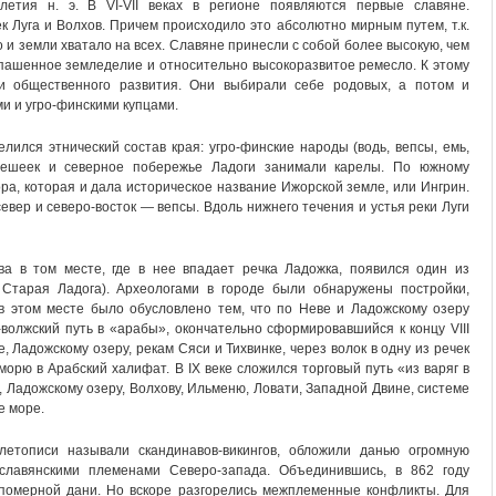
летия н. э. В VI-VII веках в регионе появляются первые славяне.
 Луга и Волхов. Причем происходило это абсолютно мирным путем, т.к.
и земли хватало на всех. Славяне принесли с собой более высокую, чем
 пашенное земледелие и относительно высокоразвитое ремесло. К этому
ни общественного развития. Они выбирали себе родовых, а потом и
ми и угро-финскими купцами.
елился этнический состав края: угро-финские народы (водь, вепсы, емь,
ерешеек и северное побережье Ладоги занимали карелы. По южному
а, которая и дала историческое название Ижорской земле, или Ингрин.
евер и северо-восток — вепсы. Вдоль нижнего течения и устья реки Луги
ова в том месте, где в нее впадает речка Ладожка, появился один из
 Старая Ладога). Археологами в городе были обнаружены постройки,
 в этом месте было обусловлено тем, что по Неве и Ладожскому озеру
волжский путь в «арабы», окончательно сформировавшийся к концу VIII
е, Ладожскому озеру, рекам Сяси и Тихвинке, через волок в одну из речек
морю в Арабский халифат. В IX веке сложился торговый путь «из варяг в
, Ладожскому озеру, Волхову, Ильменю, Ловати, Западной Двине, системе
е море.
 летописи называли скандинавов-викингов, обложили данью огромную
 славянскими племенами Северо-запада. Объединившись, в 862 году
померной дани. Но вскоре разгорелись межплеменные конфликты. Для