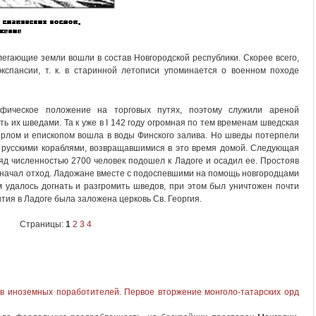
рилегающие земли вошли в состав Новгородской республики. Скорее всего,
кспансии, т. к. в старинной летописи упоминается о военном походе
афическое положение на торговых путях, поэтому служили ареной
ь их шведами. Та к уже в I 142 году огромная по тем временам шведская
 ярлом и епископом вошла в воды Финского залива. Но шведы потерпели
 русскими кораблями, возвращавшимися в это время домой. Следующая
яд численностью 2700 человек подошел к Ладоге и осадил ее. Простояв
г начал отход. Ладожане вместе с подоспевшими на помощь новгородцами
м удалось догнать и разгромить шведов, при этом был уничтожен почти
ытия в Ладоге была заложена церковь Св. Георгия.
Страницы:
1
2
3
4
в иноземных поработителей. Первое вторжение монголо-татарских орд