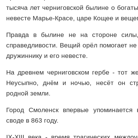
тысяча лет черниговской былине о богаты
невесте Марье-Красе, царе Кощее и веще
Правда в былине не на стороне силы
справедливости. Вещий орёл помогает не
дружиннику и его невесте.
На древнем черниговском гербе - тот ж
Неусыпно, днём и ночью, несёт он ст
родной земли.
Город Смоленск впервые упоминается 
своде в 863 году.
IX-XIII века - время трагических междо