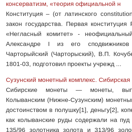
консерватизм, «теория официальной н
Конституция – (от латинского constitutio
закон государства. Первая конституция
«Негласный комитет» - неофициальны
Александре I из его сподвижников 
Чарторыйский (Чарторыский), В.П. Кочуб
1801-03, подготовил проекты учрежд ...
Сузунский монетный комплекс. Сибирская
Сибирские монеты — монеты, вып
Колыванским (Нижне-Сузунским) монетны
достоинством в полушку[1], деньгу[2], копе
как колыванские руды содержали на пуд
135/96 золотника золота и 313/96 золо