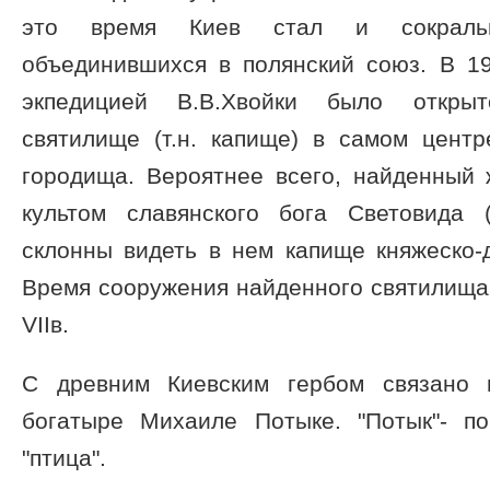
это время Киев стал и сокраль
объединившихся в полянский союз. В 19
экпедицией В.В.Хвойки было откры
святилище (т.н. капище) в самом центр
городища. Вероятнее всего, найденный 
культом славянского бога Световида 
склонны видеть в нем капище княжеско-
Время сооружения найденного святилища о
VIIв.
С древним Киевским гербом связано 
богатыре Михаиле Потыке. "Потык"- по
"птица".