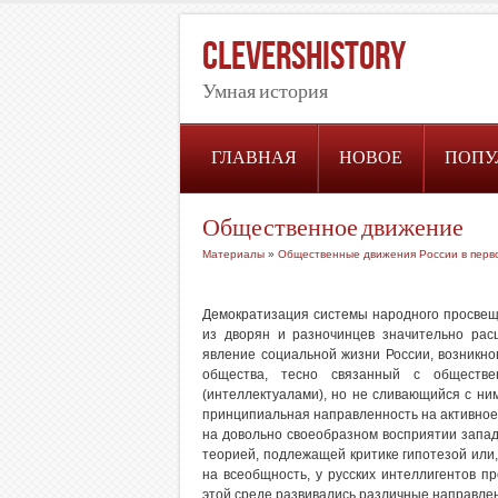
CleversHistory
Умная история
ГЛАВНАЯ
НОВОЕ
ПОПУ
Общественное движение
Материалы
»
Общественные движения России в перво
Демократизация системы народного просвещ
из дворян и разночинцев значительно рас
явление социальной жизни России, возникнов
общества, тесно связанный с обществе
(интеллектуалами), но не сливающийся с ни
принципиальная направленность на активно
на довольно своеобразном восприятии западн
теорией, подлежащей критике гипотезой или,
на всеобщность, у русских интеллигентов пр
этой среде развивались различные направле