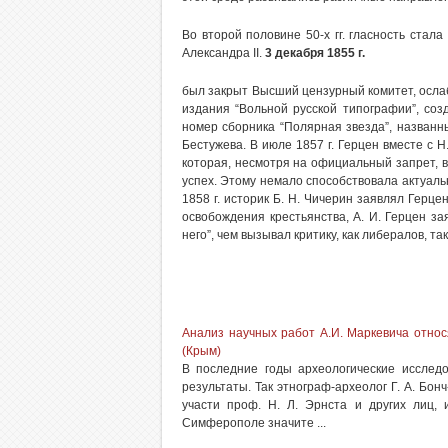
Во второй половине 50-х гг. гласность стал
Александра II.
3 декабря 1855 г.
был закрыт Высший цензурный комитет, осла
издания “Вольной русской типографии”, соз
номер сборника “Полярная звезда”, назван
Бестужева. В июле 1857 г. Герцен вместе с Н
которая, несмотря на официальный запрет, в
успех. Этому немало способствовала актуаль
1858 г. историк Б. Н. Чичерин заявлял Герце
освобождения крестьянства, А. И. Герцен за
него”, чем вызывал критику, как либералов, 
Анализ научных работ А.И. Маркевича отно
(Крым)
В последние годы археологические исслед
результаты. Так этнограф-археолог Г. А. Бо
участи проф. Н. Л. Эрнста и других лиц,
Симферополе значите ...