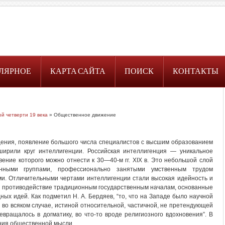
ЛЯРНОЕ
КАРТА САЙТА
ПОИСК
КОНТАКТЫ
й четверти 19 века
» Общественное движение
ения, появление большого числа специалистов с высшим образованием
ширили круг интеллигенции. Российская интеллигенция — уникальное
ение которого можно отнести к 30—40-м гг. XIX в. Это небольшой слой
нными группами, профессионально занятыми умственным трудом
ми. Отличительными чертами интеллигенции стали высокая идейность и
е противодействие традиционным государственным началам, основанные
ых идей. Как подметил Н. А. Бердяев, “то, что на Западе было научной
 во всяком случае, истиной относительной, частичной, не претендующей
евращалось в догматику, во что-то вроде религиозного вдохновения”. В
ния общественной мысли.