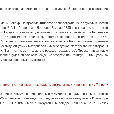
а первым проявлением “оттепели”, наступившей вскоре после воцарения
блены цензурные правила. Широкое распространение получили в России
данной А И. Герценом в Лондоне. В июле 1855 г. вышел в свет первый
ный Герценом в память одноименного альманаха декабристов Рылеева и
. П. Огаревым начал издавать газету-обозрение “Колокол” (1857— 1867),
 больших количествах нелегально ввозилась в Россию и имела огромный
ность публикуемых материалов и литературное мастерство их авторов. В
ну: “Вы — сила, вы — власть в русском государстве”. Провозглашая идею
являл: “Будет ли это освобождение “сверху” или “снизу”, — мы будем за
так и революционных демократов.
сящихся к отдельным персоналиям проживавших и посещавших Тавриду
ования в Крыму возобновились и углубились и дали довольно ценные
нч-Осмоловский производил исследования по каменному веку в Крыму при
 и в 1923 г. ими были обнаружены в пещере Каш-Каба бл. д. Кипчак