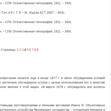
 ч. – СПб: Отечественная типография, 1911. – 340с.
оч. в 9 т. Т. 9. – М.: Изд-во АСТ, 2007. – 603с.
 ч. – СПб: Отечественная типография, 1911. – 340с.
 ч. – СПб: Отечественная типография, 1911. – 340с.
Страницы:
1
2
3
4
5
6
7
8
9
обритании начался еще в конце 1877 г. в связи обсуждением условий
 англичане обследовала остров с целью использования его в качестве
нное мнение к этой акции. «В марте 1878 г. обсуждались все аспекты
ктивными противоречиями и личными мотивами Ивана ІV. Объективные
нутреннего устройства Московского государства: - отношения монарха и