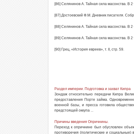
[86] Селянинов А. Тайная сила масонства. В 2
[87] Достоевский Ф.М. Дневник писателя. Собр. С
[88] Селянинов А. Тайная сила масонства. В 2
[89] Селянинов А. Тайная сила масонства. В 2
[90] Грец, «История евреев», т. II, стр. 59.
Раздел империи. Подготовка и захват Кипра
Зондаж относительно передачи Кипра Велик
предоставления Порте займа. Одновременно
военной базы, и пресса готовила обществе
предстоящей оккупа ...
Причины введения Опричнины.
Переход к опричнине был обусловлен объе
противоречия (политические и социальные) в