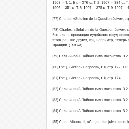
1908. – Т. 1. Б.г. – 376 с.; Т. 2. 1907. – 384 с.; Т. 3
1906. – 351 с.; Т. 8. 1907. – 375 с.; Т. 9. 1907. – 4
[77] Charles, «Solution de la Question Juive», стр.
[78] Charles, «Solution de la Question Juive»
быть лишь провинция иудейского государства
этого раньше других, как, например, теперь
Франции. (Там же).
[79] Селянинов А. Тайная сила масонства. В 2
[80] Грец, «История евреев», т. II, стр. 172, 173
[81] Грец, «История евреев», т. II, стр. 174.
[82] Селянинов А. Тайная сила масонства. В 2
[83] Селянинов А. Тайная сила масонства. В 2
[84] Селянинов А. Тайная сила масонства. В 2
[85] Copin-Albancelli, «Conjuration juive contre 