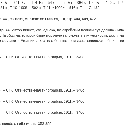
. Б.г. – 311, 87 с.; Т. 4. Б.г. – 567 с.; Т. 5. Б.г. – 394 с.; Т. 6. Б.г. – 450 с.; Т. 7.
21 с.; Т. 10. 1908. – 502 с.; Т. 11. <1908>. – 516 с. Т. I. – С. 132.
 44.; Michelet, «Histoire de France», т. II, стр. 404, 409, 472.
, стр. 44. Автор пишет, что, однако, по еврейским планам тут должна была
. Та община, которой было поручено заполонить эту местность, достигла
 еврейство в Австрии захватило больше, чем даже еврейская община во
 ч. – СПб: Отечественная типография, 1911. – 340с.
.
 ч. – СПб: Отечественная типография, 1911. – 340с.
 ч. – СПб: Отечественная типография, 1911. – 340с.
 ч. – СПб: Отечественная типография, 1911. – 340с.
le monde chretien», стр. 353-359.