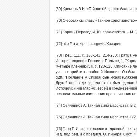
[69] Кремень В.И. «Тайное общество благочести
[70] О ессеях см. главу «Тайное христианство»
[71] Коран / Перевод И. Ю. Крачковского. – М. 
[72] http://ru.wikipedia.org/wiki/Хазария
[73] Грец, 111, с. 138-141, 214-230; Гратца Р
История евреев в России и Польше, 1, "Короле
"Четыре пленники", II, с. 123-126. Описание
ученых прийти к арабской Испании. Он был 
g2ff.: "Послание Р. Chisdai сын Исаак (блажен
Другой переводе короля ответ был сделан H.
Источник: Яков Маркус, еврей в средневеково
незначительные изменения правописания не
[74] Селянинов А. Тайная сила масонства. В 2
[75] Селянинов А. Тайная сила масонства. В 2
[76] Грец Г. История евреев от древнейших вре
изд. под ред. и с предисл. О. Инбера; Сост. 