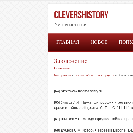
CleversHistory
Умная история
ГЛАВНАЯ
НОВОЕ
ПОПУ
Заключение
Страница 4
Материалы
»
Тайные общества и ордена
» Заключен
[64] http://www.freemasonry.ru
[65] Жмудь Л.Я. Наука, философия и религия 
ереси и тайные общества. С.-П., - С. 111-114.т
[67] Шмаков А.С. Международное тайное правит
[68] Дубнов С.М. История евреев в Европе. Т.4