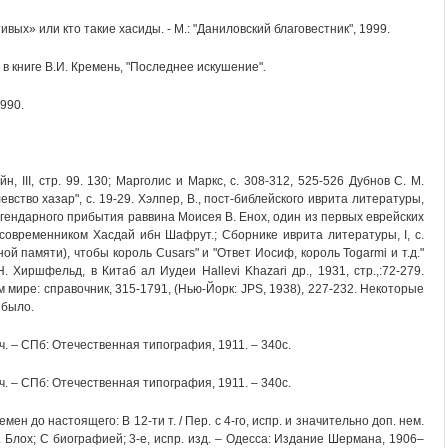
вых» или кто такие хасиды. - М.: "Даниловский благовестник", 1999.
 в книге В.И. Кремень, "Последнее искушение".
1990.
ейн, III, стр. 99. 130; Марголис и Маркс, с. 308-312, 525-526 Дубнов С. М.
вство хазар", с. 19-29. Хэлпер, B., пост-библейского иврита литературы,
 легендарного прибытия раввина Моисея B. Енох, один из первых еврейских
современником Хасдай ибн Шафрут.; Сборнике иврита литературы, I, с.
ной памяти), чтобы король Cusars" и "Ответ Иосиф, король Togarmi и т.д."
 Хиршфельд, в Китаб ал Иудеи Hallevi Khazari др., 1931, стр.,:72-279.
м мире: справочник, 315-1791, (Нью-Йорк: JPS, 1938), 227-232. Некоторые
 было.
 ч. – СПб: Отечественная типография, 1911. – 340с.
 ч. – СПб: Отечественная типография, 1911. – 340с.
мен до настоящего: В 12-ти т. / Пер. с 4-го, испр. и значительно доп. нем.
Ф. Блох; С биографией; 3-е, испр. изд. – Одесса: Издание Шермана, 1906–