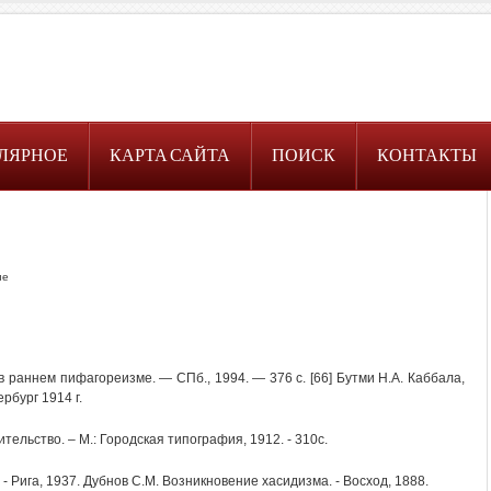
ЛЯРНОЕ
КАРТА САЙТА
ПОИСК
КОНТАКТЫ
ие
в раннем пифагореизме. — СПб., 1994. — 376 с. [66] Бутми Н.А. Каббала,
ербург 1914 г.
ельство. – М.: Городская типография, 1912. - 310с.
. - Рига, 1937. Дубнов С.М. Возникновение хасидизма. - Восход, 1888.