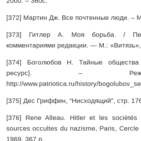
2000. – 360с.
[372] Мартин Дж. Все почтенные люди. – М.
[373] Гитлер А. Моя борьба. / Пе
комментариями редакции. — М.: «Витязь», 
[374] Боголюбов Н. Тайные общества
ресурс]. – Режи
http://www.patriotica.ru/history/bogolubov_se
[375] Дес Гриффин, “Нисходящий”, стр. 17
[376] Rene Alleau. Hitler et les sociétés
sources occultes du nazisme, Paris, Cercle d
1969, 367 p.