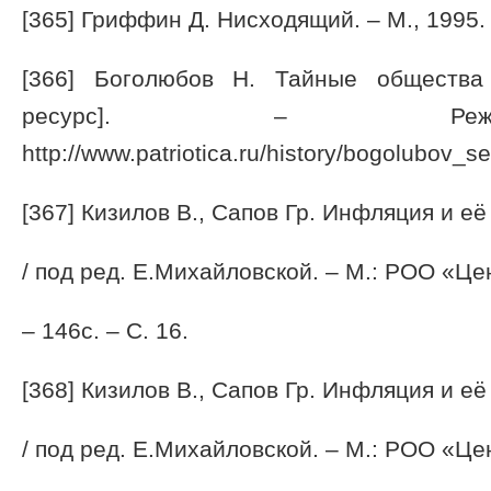
[365] Гриффин Д. Нисходящий. – М., 1995. 
[366] Боголюбов Н. Тайные общества
ресурс]. – Режи
http://www.patriotica.ru/history/bogolubov_se
[367] Кизилов В., Сапов Гр. Инфляция и е
/ под ред. Е.Михайловской. – М.: РОО «Ц
– 146с. – С. 16.
[368] Кизилов В., Сапов Гр. Инфляция и е
/ под ред. Е.Михайловской. – М.: РОО «Ц