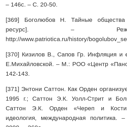
– 146с. – С. 20-50.
[369] Боголюбов Н. Тайные общества
ресурс]. – Режи
http://www.patriotica.ru/history/bogolubov_se
[370] Кизилов В., Сапов Гр. Инфляция и 
Е.Михайловской. – М.: РОО «Центр «Панор
142-143.
[371] Энтони Саттон. Как Орден организу
1995 г.; Саттон Э.К. Уолл-Стрит и Бол
Саттон Э.К. Орден «Череп и Кости»
идеология, международная политика. –