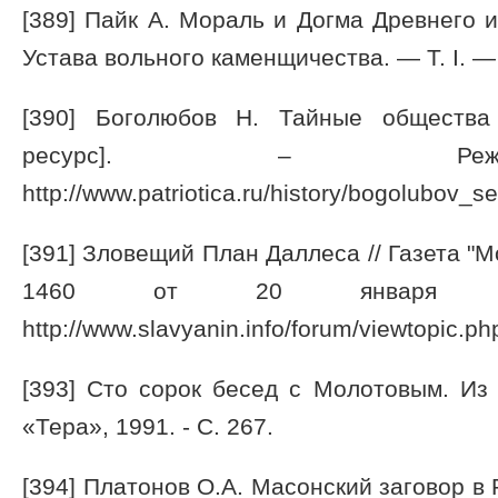
[389] Пайк А. Мораль и Догма Древнего 
Устава вольного каменщичества. — Т. I. — 
[390] Боголюбов Н. Тайные общества
ресурс]. – Режи
http://www.patriotica.ru/history/bogolubov_se
[391] Зловещий План Даллеса // Газета "
1460 от 20 января 2
http://www.slavyanin.info/forum/viewtopic.p
[393] Сто сорок бесед с Молотовым. Из
«Тера», 1991. - С. 267.
[394] Платонов О.А. Масонский заговор в 