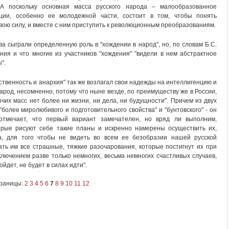
 А поскольку основная масса русского народа – малообразованное
нции, особенно ее молодежной части, состоит в том, чтобы понять
свою силу, и вместе с ним приступить к революционным преобразованиям.
ва сыграли определенную роль в "хождении в народ", но, по словам Б.С.
ия и что многие из участников "хождения" "видели в нем абстрактное
".
рственность и анархия" так же возлагал свои надежды на интеллигенцию и
арод, несомненно, потому что ныне везде, по преимуществу же в России,
их масс нет более ни жизни, ни дела, ни будущности". Причем из двух
более миролюбивого и подготовительного свойства" и "бунтовского" - он
отмечает, что первый вариант замечателен, но вряд ли выполним,
орые рисуют себе такие планы и искренно намерены осуществить их,
а, для того чтобы не видеть во всем ее безобразии нашей русской
ть им все страшные, тяжкие разочарования, которые постигнут их при
лючением разве только немногих, весьма немногих счастливых случаев,
дет, не будет в силах идти".
раницы:
2
3
4
5
6
7
8
9
10
11
12