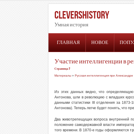
CleversHistory
Умная история
ГЛАВНАЯ
НОВОЕ
ПОПУ
Участие интеллигенции в р
Страница 7
Материалы
»
Русская интеллигенция при Александре 
Из этих данных видно, что определяющую 
Антонова, шли в революцию с младших курсо
данными статистики III отделения за 1873-
Антонова). Теперь легче будет понять, что п
Два животрепещущих вопроса внутренней пол
положение самодержавной власти император
того времени. В 1870-е годы оформляются тр