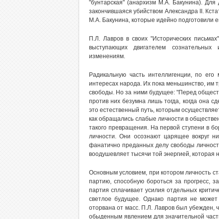
"бунтарская" (анархизм М.А. Бакунина). Для
закончившаяся убийством Александра II. Кста
М.А. Бакунина, которые идейно подготовили е
П.Л. Лавров в своих "Исторических письмах
выступающих двигателем сознательных 
изменениям.
Радикальную часть интеллигенции, по его
интересах народа. Их пока меньшинство, им т
свободы. Но за ними будущее: "Перед общес
против них безумна лишь тогда, когда она сд
это естественный путь, которым осуществляет
как обращались слабые личности в обществен
такого превращения. На первой ступени в б
личности. Они осознают царящее вокруг ни
фанатично преданных делу свободы личности,
воодушевляет тысячи той энергией, которая 
Основным условием, при котором личность ст
партию, способную бороться за прогресс, з
партия сплачивает усилия отдельных критич
светлое будущее. Однако партия не может 
оторвана от масс. П.Л. Лавров был убежден, 
обыденным явлением для значительной части