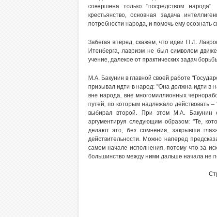
совершена только "посредством народа".
крестьянство, основная задача интеллиге
потребности народа, и помочь ему осознать 
Забегая вперед, скажем, что идеи П.Л. Лавро
Итенберга, лавризм не был символом движен
учение, далекое от практических задач борьбы
М.А. Бакунин в главной своей работе "Госуда
призывал идти в народ: "Она должна идти в н
вне народа, вне многомиллионных чернорабоч
путей, по которым надлежало действовать – "
выбирал второй. При этом М.А. Бакунин 
аргументируя следующим образом: "Те, кот
делают это, без сомнения, закрывши глаз
действительности. Можно наперед предсказа
самом начале исполнения, потому что за иск
большинство между ними дальше начала не пой
Ст