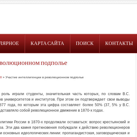
ЛЯРНОЕ
КАРТА САЙТА
ПОИСК
КОНТАКТЫ
еволюционном подполье
II
» Участие интеллигенции в революционном подполье
роль играли студенты, значительная часть которых, по словам В.С.
в университетов и институтов. При этом он подтверждает свои выводы
1877 года, по которым эта цифра составляет более 50% (37, 5% у В.С.
редставляло собой революционное движение в 1870-х годах.
итики России в 1870-х продолжали оставаться: вопрос крестьянский и
а. Эти два камня преткновения побуждали к действию революционеров
и основных идеологических линии: пропагандистская, заговорщическая и