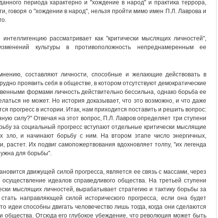
 данного периода характерно и "хождение в народ" и практика террора,
ти, говоря о "хождении в народ", нельзя пройти мимо имен П.Л. Лаврова и
го.
" интеллигенцию рассматривает как "критически мыслящих личностей",
изменений культуры в противоположность непреднамеренным ее
 мнению, составляют личности, способные и желающие действовать в
рудно проявить себя в обществе, в котором отсутствуют демократические
твенными формами личность действительно бессильна, однако борьба ее
елаться не может. Но история доказывает, что это возможно, и что даже
ся прогресс в истории. Итак, нам приходится поставить и решить вопрос:
ную силу?" Отвечая на этот вопрос, П.Л. Лавров определяет три ступени
орьбу за социальный прогресс вступают отдельные критически мыслящие
х зло, и начинают борьбу с ним. На втором этапе число энергичных,
 растет. Их подвиг самопожертвования вдохновляет толпу, "их легенда
нужна для борьбы".
ановится движущей силой прогресса, является ее связь с массами, через
а осуществление идеалов справедливого общества. На третьей ступени
ески мыслящих личностей, вырабатывает стратегию и тактику борьбы за
стать направляющей силой исторического прогресса, если она будет
что идеи способны двигать человечество лишь тогда, когда они сделаются
 общества. Отсюда его глубокое убеждение, что революция может быть