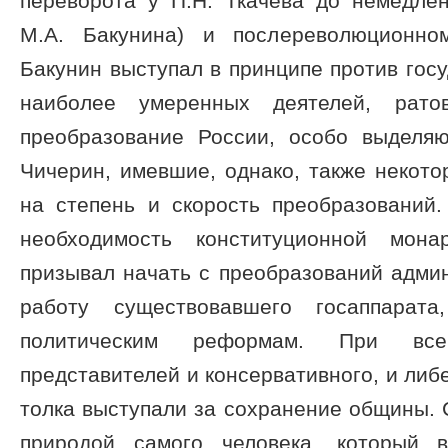
переворота у П.Н. Ткачева до немедлен
М.А. Бакунина) и послереволюционном
Бакунин выступал в принципе против госу
наиболее умеренных деятелей, рато
преобразование России, особо выделяю
Чичерин, имевшие, однако, также некото
на степень и скорость преобразований.
необходимость конституционной мона
призывал начать с преобразований адми
работу существовавшего госаппарат
политическим реформам. При вс
представителей и консервативного, и либ
толка выступали за сохранение общины. С
природой самого человека, который 