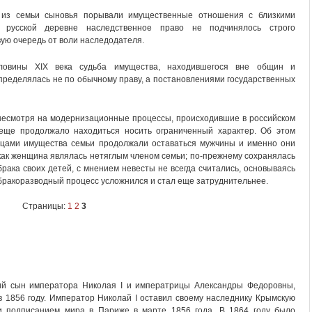
 из семьи сыновья порывали имущественные отношения с близкими
 русской деревне наследственное право не подчинялось строго
вую очередь от воли наследодателя.
ловины XIX века судьба имущества, находившегося вне общин и
пределялась не по обычному праву, а постановлениями государственных
, несмотря на модернизационные процессы, происходившие в российском
еще продолжало находиться носить ограниченный характер. Об этом
ьцами имущества семьи продолжали оставаться мужчины и именно они
как женщина являлась нетяглым членом семьи; по-прежнему сохранялась
ака своих детей, с мнением невесты не всегда считались, основываясь
бракоразводный процесс усложнился и стал еще затруднительнее.
Страницы:
1
2
3
арший сын императора Николая I и императрицы Александры Федоровны,
в 1856 году. Император Николай I оставил своему наследнику Крымскую
и подписанием мира в Париже в марте 1856 года. В 1864 году было