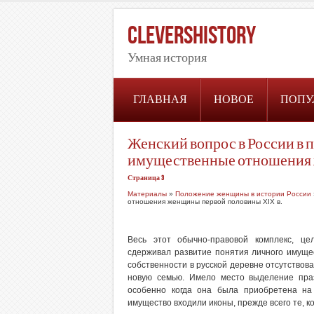
CleversHistory
Умная история
ГЛАВНАЯ
НОВОЕ
ПОПУ
Женский вопрос в России в пе
имущественные отношения ж
Страница 3
Материалы
»
Положение женщины в истории России
отношения женщины первой половины XIX в.
Весь этот обычно-правовой комплекс, це
сдерживал развитие понятия личного имущес
собственности в русской деревне отсутствов
новую семью. Имело место выделение праз
особенно когда она была приобретена на
имущество входили иконы, прежде всего те, 