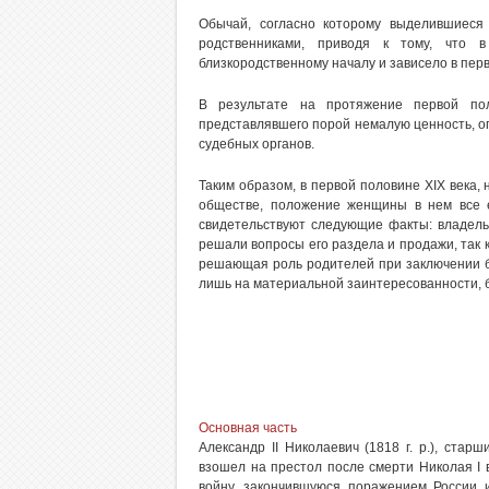
Обычай, согласно которому выделившиеся
родственниками, приводя к тому, что в
близкородственному началу и зависело в пер
В результате на протяжение первой по
представлявшего порой немалую ценность, о
судебных органов.
Таким образом, в первой половине XIX века
обществе, положение женщины в нем все 
свидетельствуют следующие факты: владел
решали вопросы его раздела и продажи, так 
решающая роль родителей при заключении бр
лишь на материальной заинтересованности, 
Основная часть
Александр II Николаевич (1818 г. р.), ст
взошел на престол после смерти Николая I 
войну, закончившуюся поражением России 