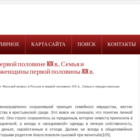
ЛЯРНОЕ
КАРТА САЙТА
ПОИСК
КОНТАКТЫ
рвой половине XIX в.. Семья и
енщины первой половины XIX в.
» Женский вопрос в России в первой половине XIX в.. Семья и имущественные
ленаправленно сохранявший принцип семейного имущества, жестко
тва в крестьянской среде. Это вовсе не означало, что понятие личной
ало. Оно строго сохранялось за приданным, которое невеста приносила в
дничной, а иногда и «вседневной» одежды в личную собственность,
 деньги, заработанные в отходе. Далеко не всегда в общесемейное
которыми родители благословляли сыновей при женитьбе[105].