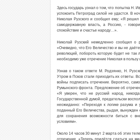
Здесь государь узнал о том, что попытка Н. 
успокоить Петроград силой не удастся. В но
Николая Рузского и сообщил ему; «Я решил 
самодержавную власть, а Россию, - гово
спокойствие и счастье народу…».
Николай Рузский немедленно сообщил о р
«Очевидно, что Его Величество и вы не даёте
революций, побороть которую будет не так л
необходимо уже отречение Николая в пользу 
Узнав о таком ответе М. Родзянко, Н. Руз
Утром в Псков стали приходить их ответы. В
войны подписать отречение. Вероятно, сам
Румынского фронта. Предложение об отречен
«Я уверен, что не русский народ, никогд
Государственной думой, предательски воспо
неожиданно: «Переходя к логике разума и 
поданный Его Величества, рыдая, вынужден 
для сохранения возможности биться с вн
условиям».
Около 14 часов 30 минут 2 марта об этих те
отречение. «Теперь придётся сдаться на м