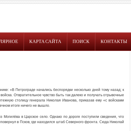
ЛЯРНОЕ
КАРТА САЙТА
ПОИСК
КОНТАКТЫ
внике: «В Петрограде начались беспорядки несколько дней тому назад; к
 войска. Отвратительное чувство быть так далеко и получать отрывочные
ятежную столицу генерала Николая Иванова, приказав ему «с войсками
нечном итоге ничего не вышло.
з Могилёва в Царское село. Однако по дороге поступили сведения, что
д повернул в Псков, где находился штаб Северного фронта. Сюда Николай