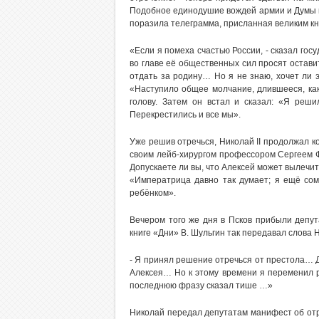
Подобное единодушие вождей армии и Думы п
поразила телеграмма, присланная великим 
«Если я помеха счастью России, - сказал гос
во главе её общественных сил просят оставить
отдать за родину… Но я не знаю, хочет ли э
«Наступило общее молчание, длившееся, как 
голову. Затем он встал и сказал: «Я реши
Перекрестились и все мы».
Уже решив отречься, Николай II продолжал к
своим лейб-хирургом профессором Сергеем Фё
Допускаете ли вы, что Алексей может вылечит
«Императрица давно так думает; я ещё сом
ребёнком».
Вечером того же дня в Псков прибыли депута
книге «Дни» В. Шульгин так передавал слова Ни
- Я принял решение отречься от престола… До
Алексея… Но к этому времени я переменил 
последнюю фразу сказал тише …»
Николай передал депутатам манифест об от