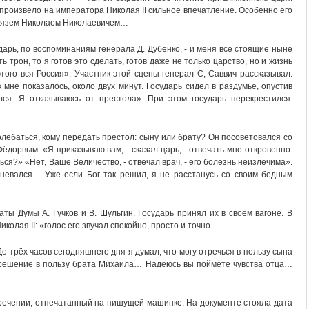
роизвело на императора Николая II сильное впечатление. Особенно его
князем Николаем Николаевичем…
ударь, по воспоминаниям генерала Д. Дубенко, - и меня все стоящие ныне
 трон, то я готов это сделать, готов даже не только царство, но и жизнь
того вся Россия». Участник этой сцены генерал С, Саввич рассказывал:
мне показалось, около двух минут. Государь сидел в раздумье, опустив
лся. Я отказываюсь от престола». При этом государь перекрестился.
олебаться, кому передать престол: сыну или брату? Он посоветовался со
дорвым. «Я приказываю вам, - сказал царь, - отвечать мне откровенно.
ься?» «Нет, Ваше Величество, - отвечал врач, - его болезнь неизлечима».
невался… Уже если Бог так решил, я не расстанусь со своим бедным
ты Думы А. Гучков и В. Шульгин. Государь принял их в своём вагоне. В
колая II: «голос его звучал спокойно, просто и точно.
 трёх часов сегодняшнего дня я думал, что могу отречься в пользу сына
решение в пользу брата Михаила… Надеюсь вы поймёте чувства отца…
речении, отпечатанный на пишущей машинке. На документе стояла дата