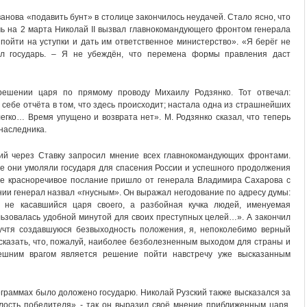
Иванова «подавить бунт» в столице закончилось неудачей. Стало ясно, что
чь на 2 марта Николай II вызвал главнокомандующего фронтом генерала
пойти на уступки и дать им ответственное министерство». «Я берёг не
рил государь. – Я не убеждён, что перемена формы правления даст
ешении царя по прямому проводу Михаилу Родзянко. Тот отвечал:
 себе отчёта в том, что здесь происходит; настала одна из страшнейших
егко… Время упущено и возврата нет». М. Родзянко сказал, что теперь
наследника.
ский через Ставку запросил мнение всех главнокомандующих фронтами.
се они умоляли государя для спасения России и успешного продолжения
ое красноречивое послание пришло от генерала Владимира Сахарова с
ии генерал назвал «гнусным». Он выражал негодование по адресу думы:
а не касавшийся царя своего, а разбойная кучка людей, именуемая
льзовалась удобной минутой для своих преступных целей…». А закончил
учтя создавшуюся безвыходность положения, я, непоколебимо верный
сказать, что, пожалуй, наиболее безболезненным выходом для страны и
ешним врагом является решение пойти навстречу уже высказанным
леграммах было доложено государю. Николай Рузский также высказался за
илость победителя» - так он выразил своё мнение приближенным царя.