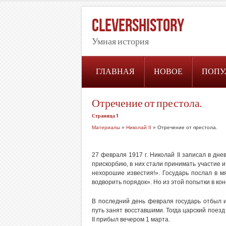
CleversHistory
Умная история
ГЛАВНАЯ
НОВОЕ
ПОПУ
Отречение от престола.
Страница 1
Материалы
»
Николай II
» Отречение от престола.
27 февраля 1917 г. Николай II записал в дне
прискорбию, в них стали принимать участие и
нехорошие известия!». Государь послал в м
водворить порядок». Но из этой попытки в ко
В последний день февраля государь отбыл и
путь занят восставшими. Тогда царский поез
II прибыл вечером 1 марта.