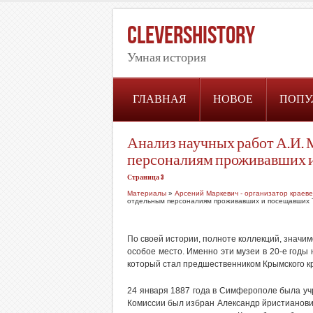
CleversHistory
Умная история
ГЛАВНАЯ
НОВОЕ
ПОПУ
Анализ научных работ А.И.
персоналиям проживавших 
Страница 3
Материалы
»
Арсений Маркевич - организатор краев
отдельным персоналиям проживавших и посещавших 
По своей истории, полноте коллекций, значим
особое место. Именно эти музеи в 20-е годы
который стал предшественником Крымского кр
24 января 1887 года в Симферополе была уч
Комиссии был избран Александр йристианович