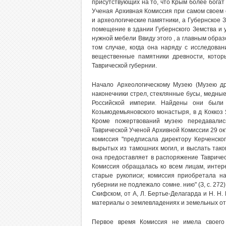
присутствующих на то, что Крым более бога
Ученая Архивная Комиссия при самом своем 
и археологические памятники, а Губернское 
помещение в здании Губернского Земства и 
нужной мебели Ввиду этого , а главным образ
том случае, когда она наряду с исследова
вещественные памятники древности, кото
Таврической губернии.
Начало Археологическому Музею (Музею д
наконечники стрел, стеклянные бусы, медные
Российской империи. Найдены они были 
Козьмодемьяновского монастыря, в д Коккоз Я
Кроме пожертвований музею передавалис
Таврической Ученой Архивной Комиссии 29 ок
комиссия "предписала директору Керченско
вырытых из тамошних могил, и выслать тако
она предоставляет в распоряжение Таврическ
Комиссия обращалась ко всем лицам, интер
старые рукописи; комиссия приобретала н
губернии не подлежало сомне. нию" (З, с. 27
Скифском, от А, Л. Бертье-Делагарда и Н. Н
материалы о землевладениях и земельных от
Первое время Комиссия не имела своего 