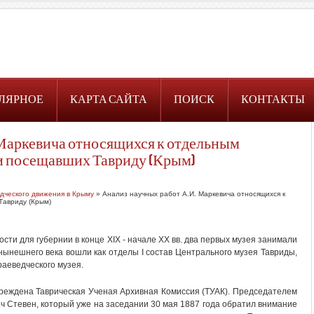
ЛЯРНОЕ
КАРТА САЙТА
ПОИСК
КОНТАКТЫ
 Маркевича относящихся к отдельным
и посещавших Тавриду (Крым)
едческого движения в Крыму
» Анализ научных работ А.И. Маркевича относящихся к
Тавриду (Крым)
ости для губернии в конце XIX - начале XX вв. два первых музея занимали
 нынешнего века вошли как отделы I состав Центрального музея Тавриды,
аеведческого музея.
реждена Таврическая Ученая Архивная Комиссия (ТУАК). Председателем
 Стевен, который уже на заседании 30 мая 1887 года обратил внимание