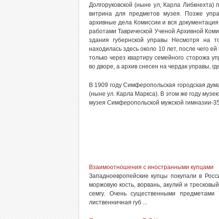
Долгоруковской (ныне ул, Карла Либкнехта) 
витрина для предметов музея. Позже упра
архивные дела Комиссии и вся документация.
работами Таврической Ученой Архивной Ком
здания губернской управы Несмотря на т
находилась здесь около 10 лет, после чего е
только через квартиру семейного сторожа у
во дворе, а архив снесен на чердак управы, гд
В 1909 году Симферопольская городская дум
(ныне ул. Карла Маркса). В этом же году му
музея Симферопольской мужской гимназии-35
Взаимоотношения с иностранными купцами
Западноевропейские купцы покупали в Росс
моржовую кость, ворвань, акулий и тресковый
семгу. Очень существенными предметами 
лиственничная губ ...