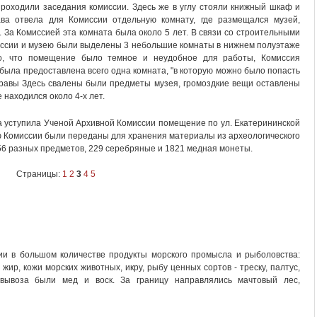
проходили заседания комиссии. Здесь же в углу стояли книжный шкаф и
ва отвела для Комиссии отдельную комнату, где размещался музей,
 За Комиссией эта комната была около 5 лет. В связи со строительными
иссии и музею были выделены 3 небольшие комнаты в нижнем полуэтаже
о, что помещение было темное и неудобное для работы, Комиссия
й была предоставлена всего одна комната, "в которую можно было попасть
правы Здесь свалены были предметы музея, громоздкие вещи оставлены
е находился около 4-х лет.
а уступила Ученой Архивной Комиссии помещение по ул. Екатерининской
зею Комиссии были переданы для хранения материалы из археологического
6 разных предметов, 229 серебряные и 1821 медная монеты.
Страницы:
1
2
3
4
5
ии в большом количестве продукты морского промысла и рыболовства:
 жир, кожи морских животных, икру, рыбу ценных сортов - треску, палтус,
вывоза были мед и воск. За границу направлялись мачтовый лес,