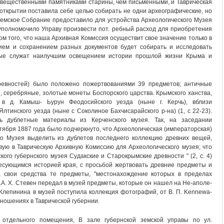
т вещественными памятниками старины, чем письменными, и Таврическая
открытии поставила себе целью собирать не одни археографические, но
Земское Собрание предоставило для устройства Археологического Музея
уполномочило Управу произвести пот. ребный расход для приобретения
ом того, что наша Архивная Комиссия осуществит свое значение только в
нием и сохранением разных документов будет собирать и исследовать
рые служат наилучшим освещением истории прошлой жизни Крыма и
ревностей) было положено пожертвованиями 39 предметов; античные
, серебряные, золотые монеты Боспорского царства. Крымского ханства,
в д. Камыш- Ьурун Феодосийского уезда (ныне г. Керчь), вблизи
лтинского уезда (ныне с Соколиное Бахчисарайского р-на) (1, с 22-23).
ь дублетные материалы из Керченского музея. Так, на заседании
тября 1887 года было подчеркнуто, что Археологическая (императорская)
го Музея выделить из дублетов последнего коллекцию древних вещей,
вую в Таврическую Архивную Комиссию для Археологического музея; что
ого губернского музея Судакские и Старокрымские древности " (2, с. 4)
есующимся историей края, с просьбой жертвовать древние предметы и
а свои средства те предметы, "местонахождение которых в пределах
2).А. X. Стевен передал в музей предметы, которые он нашел на Не-аполе-
. Клепинина в музей поступила коллекция фотографий, от В. П. Kennewa-
ношениях в Таврической губернии.
отдельного помещения, В зале губернской земской управы по ул.