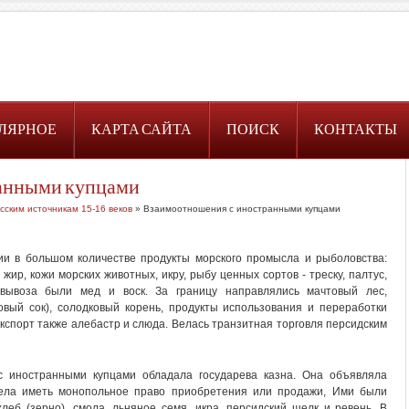
ЛЯРНОЕ
КАРТА САЙТА
ПОИСК
КОНТАКТЫ
анными купцами
сским источникам 15-16 веков
» Взаимоотношения с иностранными купцами
ии в большом количестве продукты морского промысла и рыболовства:
 жир, кожи морских животных, икру, рыбу ценных сортов - треску, палтус,
вывоза были мед и воск. За границу направлялись мачтовый лес,
овый сок), солодковый корень, продукты использования и переработки
экспорт также алебастр и слюда. Велась транзитная торговля персидским
 иностранными купцами обладала государева казна. Она объявляла
тела иметь монопольное право приобретения или продажи, Ими были
леб (зерно), смола, льняное семя, икра, персидский шелк и ревень. В