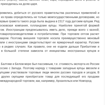
 приходилась на долю царя.
ремились добиться от русского правительства различных привилегий и
а их права определялись не только межгосударственными договорами, но
вые грамота такого рода была выдана в 1517 году датским купцам. Ряд
осковская компания, голландские купцы. Наиболее принятой формой
том. Иностранцам предписывалось иметь дело, прежде всего с казной,
 товаропроизводителями и потребителями. При торговле оптом расчет
оваром. Поэтому внешняя торговля носила преимущественно меновый
овли с иностранцами свидетельствует ее ярмарочный характер. Русские
в редких случаях. Как правило, они не ездили дальше Прибалтики и
и в большой степени зависела от инициативы иностранных купцов и
 Балтике и Белом море был пассивным, т.е. стоимость экспорта из России
оссию с Запада. Поэтому наряду с товарами западные купцы ввозили и
упцами участвовали торговые люди многих русских городов и уездов, В
в других скупщики приобретали товар для последующей его продажи
 международной торговли, как, например, Архангельск или Новгород.