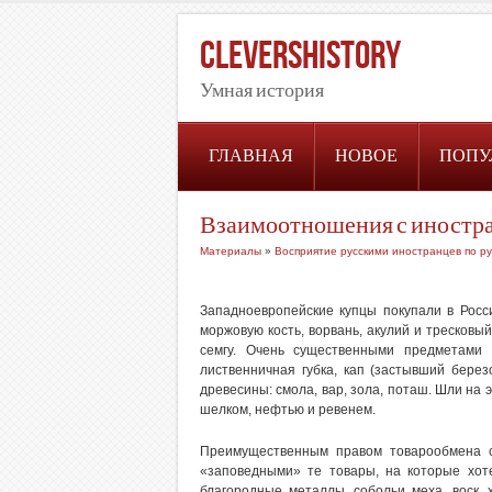
CleversHistory
Умная история
ГЛАВНАЯ
НОВОЕ
ПОПУ
Взаимоотношения с иностр
Материалы
»
Восприятие русскими иностранцев по ру
Западноевропейские купцы покупали в Росс
моржовую кость, ворвань, акулий и тресковый
семгу. Очень существенными предметами 
лиственничная губка, кап (застывший берез
древесины: смола, вар, зола, поташ. Шли на 
шелком, нефтью и ревенем.
Преимущественным правом товарообмена с
«заповедными» те товары, на которые хо
благородные металлы, собольи меха, воск, х