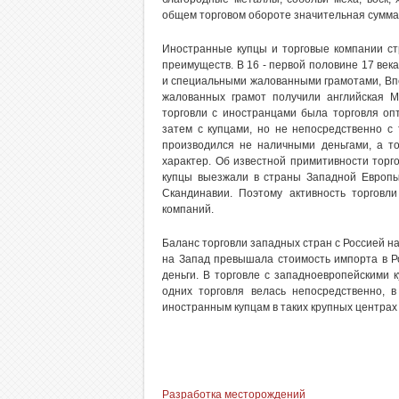
общем торговом обороте значительная сумма
Иностранные купцы и торговые компании ст
преимуществ. В 16 - первой половине 17 век
и специальными жалованными грамотами, Впер
жалованных грамот получили английская М
торговли с иностранцами была торговля оп
затем с купцами, но не непосредственно с
производился не наличными деньгами, а т
характер. Об известной примитивности торг
купцы выезжали в страны Западной Европы 
Скандинавии. Поэтому активность торговл
компаний.
Баланс торговли западных стран с Россией на
на Запад превышала стоимость импорта в Р
деньги. В торговле с западноевропейскими к
одних торговля велась непосредственно, 
иностранным купцам в таких крупных центрах
Разработка месторождений