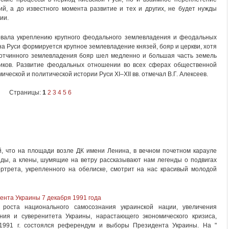
й, а до известного момента развитие и тех и других, не будет нужды
ии.
овала укреплению крупного феодального землевладения и феодальных
 на Руси формируется крупное землевладение князей, бояр и церкви, хотя
вотчинного землевладения бояр шел медленно и большая часть земель
иков. Развитие феодальных отношении во всех сферах общественной
ческой и политической истории Руси XI–XII вв. отмечал В.Г. Алексеев.
Страницы:
1
2
3
4
5
6
й, что на площади возле ДК имени Ленина, в вечном почетном карауле
зды, а клены, шумящие на ветру рассказывают нам легенды о подвигах
ортрета, укрепленного на обелиске, смотрит на нас красивый молодой
нта Украины 7 декабря 1991 года
 роста национального са­мосознания украинской нации, увеличения
ия и суверенитета Украины, нарастающего экономи­ческого кризиса,
1991 г. со­стоялся референдум и выборы Президента Украины. На "