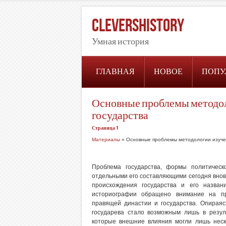
CleversHistory
Умная история
ГЛАВНАЯ
НОВОЕ
ПОПУ
Основные проблемы методол
государства
Страница 1
Материалы
» Основные проблемы методологии изучен
Проблема государства, формы политическ
отдельными его составляющими сегодня вновь
происхождения государства и его назван
историографии обращено внимание на пр
правящей династии и государства. Опираясь
государева стало возможным лишь в резуль
которые внешние влияния могли лишь неско