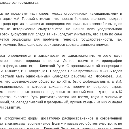
дающегося государства.
сь по прежнему идут споры между сторонниками «скандинавской» и
нтацию, А.А. Горский отмечает, что первые большее значение придают
т ряда противоречащих их концепциям исторических известий и выводов
ежные исторические свидетельства, не нашли пока убедительного
в этой дискуссии или следя за ней, следует учитывать, что само по себе
ется решающим для проблемы генезиса государственности. Так,
 племени, бесследно растворившегося среди славянских племен.
си определяется в зависимости от характеристики, которую дают
у строю этого периода в целом. Долгое время в историографии
исто феодальном строе Киевской Руси. Сторонниками этой концепции в
А. Рыбаков, В.Т. Пашуто, М.Б. Свердлов. Но на протяжении 70–80-х годов
ерестали быть однозначными благодаря работам И.Я. Фроянова, В.И.
ет, что древнерусское общество до XII в. было дофеодальным, а В.И.
ладельческое, в котором сохранялись пережитки родового строя.
никновение первых ростков феодальных отношений можно датировать IX
рство. Киевская Русь рассматривается как время, когда в экономике
нный, рабовладельческий и феодальный, причем каждый из них обладал
ли развития.
я исторических форм, достаточно распространенное в современной
ть как весьма перспективное. Если учитывать это обстоятельство, то не
еские процессы в период Киевской Руси, но и взаимное переплетение