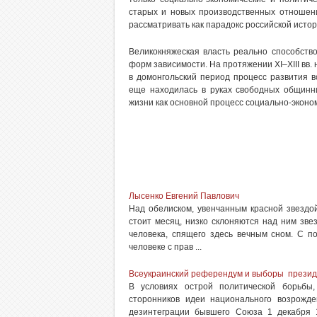
старых и новых производственных отношени
рассматривать как парадокс российской истор
Великокняжеская власть реально способств
форм зависимости. На протяжении XI–XIII вв.
в домонгольский период процесс развития 
еще находилась в руках свободных общинн
жизни как основной процесс социально-экономи
Лысенко Евгений Павлович
Над обелиском, увенчанным красной звездо
стоит месяц, низко склоняются над ним зве
человека, спящего здесь вечным сном. С п
человеке с прав ...
Всеукраинский референдум и выборы президе
В условиях острой политической борьбы,
сторонников идеи национального возрожден
дезинтеграции бывшего Союза 1 декабря 