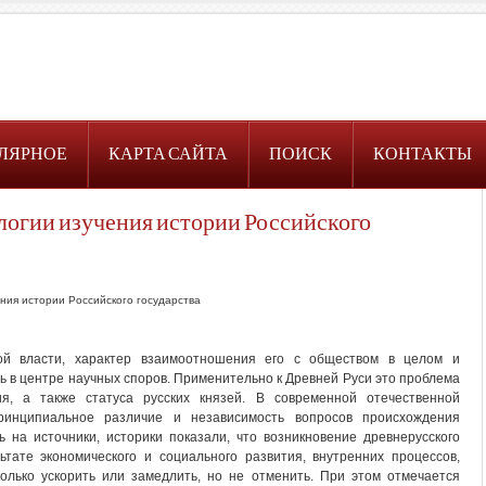
ЛЯРНОЕ
КАРТА САЙТА
ПОИСК
КОНТАКТЫ
огии изучения истории Российского
ия истории Российского государства
ой власти, характер взаимоотношения его с обществом в целом и
 в центре научных споров. Применительно к Древней Руси это проблема
ия, а также статуса русских князей. В современной отечественной
инципиальное различие и независимость вопросов происхождения
 на источники, историки показали, что возникновение древнерусского
тате экономического и социального развития, внутренних процессов,
лько ускорить или замедлить, но не отменить. При этом отмечается