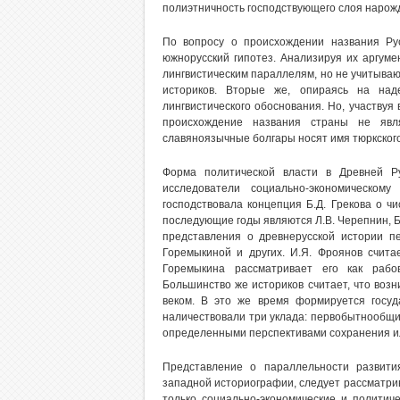
полиэтничность господствующего слоя нарож
По вопросу о происхождении названия Ру
южнорусский гипотез. Анализируя их аргуме
лингвистическим параллелям, но не учитываю
историков. Вторые же, опираясь на над
лингвистического обоснования. Но, участвуя 
происхождение названия страны не явля
славяноязычные болгары носят имя тюркского
Форма политической власти в Древней Ру
исследователи социально-экономическом
господствовала концепция Б.Д. Грекова о ч
последующие годы являются Л.В. Черепнин, Б.
представления о древнерусской истории п
Горемыкиной и других. И.Я. Фроянов счита
Горемыкина рассматривает его как рабов
Большинство же историков считает, что воз
веком. В это же время формируется госуда
наличествовали три уклада: первобытнообщи
определенными перспективами сохранения и
Представление о параллельности развити
западной историографии, следует рассматрива
только социально-экономические и политич