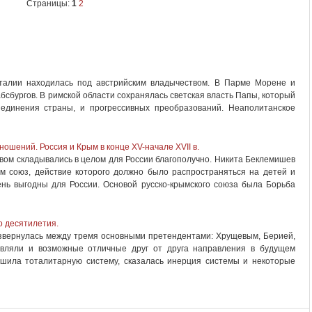
Страницы:
1
2
Италии находилась под австрийским владычеством. В Парме Морене и
бсбургов. В римской области сохранялась светская власть Папы, который
единения страны, и прогрессивных преобразований. Неаполитанское
ошений. Россия и Крым в конце XV-начале XVII в.
вом складывались в целом для России благополучно. Никита Беклемишев
ем союз, действие которого должно было распространяться на детей и
чень выгодны для России. Основой русско-крымского союза была Борьба
о десятилетия.
азвернулась между тремя основными претендентами: Хрущевым, Берией,
авляли и возможные отличные друг от друга направления в будущем
шила тоталитарную систему, сказалась инерция системы и некоторые