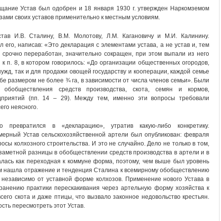
щание Устав был одобрен и 18 января 1930 г. утвержден Наркомземом
зами своих уставов применительно к местным условиям.
тав И.В. Сталину, В.М. Молотову, Л.М. Кагановичу и М.И. Калинину.
 его, написав: «Это декларация с элементами устава, а не устав и, тем
 срочно переработан, значительно сокращен, при этом выпали из него
 к п. 8, в котором говорилось: «До организации общественных огородов,
ужд, так и для продажи овощей государству и кооперации, каждой семье
бе размером не более ¾ га, в зависимости от числа членов семьи». Были
 обобществления средств производства, скота, семян и кормов,
дприятий (пп. 14 – 29). Между тем, именно эти вопросы требовали
его неясного.
о превратился в «декларацию», утратив какую-либо конкретику.
ерный Устав сельскохозяйственной артели был опубликован: февраля
росы колхозного строительства. И это не случайно. Дело не только в том,
 заметной разницы в обобществлении средств производства в артели и в
алась как переходная к коммуне форма, поэтому, чем выше был уровень
ом нашла отражение и тенденция Сталина к всемирному обобществлению
в независимо от уставной форме колхозов. Применение нового Устава в
ранению практики перескакивания через артельную форму хозяйства к
его скота и даже птицы, что вызвало законное недовольство крестьян.
сть пересмотреть этот Устав.