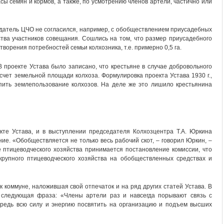
ы семян и кормов, а также, по усмотрению членов артели, частично или
датель ЦЧО не согласился, например, с обобществлением приусадебных
ства участников совещания. Сошлись на том, что размер приусадебного
ворения потребностей семьи колхозника, т.е. примерно 0,5 га.
 проекте Устава было записано, что крестьяне в случае добровольного
счет земельной площади колхоза. Формулировка проекта Устава 1930 г.,
пить землепользование колхозов. На деле же это лишило крестьянина
те Устава, и в выступлении председателя Колхозцентра Т.А. Юркина
е. «Обобществляется не только весь рабочий скот, – говорил Юркин, –
е птицеводческого хозяйства принимается постановление комиссии, что
крупного птицеводческого хозяйства на обобществленных средствах и
к коммуне, наложившая свой отпечаток и на ряд других статей Устава. В
, следующая фраза: «Члены артели раз и навсегда порывают связь с
редь всю силу и энергию посвятить на организацию и подъем высших