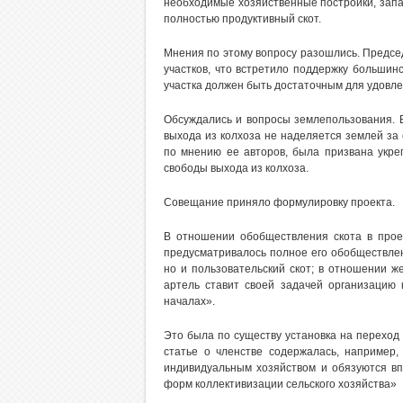
необходимые хозяйственные постройки, запас
полностью продуктивный скот.
Мнения по этому вопросу разошлись. Предсе
участков, что встретило поддержку большин
участка должен быть достаточным для удовлет
Обсуждались и вопросы землепользования. В
выхода из колхоза не наделяется землей за 
по мнению ее авторов, была призвана укре
свободы выхода из колхоза.
Совещание приняло формулировку проекта.
В отношении обобществления скота в проек
предусматривалось полное его обобществлени
но и пользовательский скот; в отношении ж
артель ставит своей задачей организацию 
началах».
Это была по существу установка на переход 
статье о членстве содержалась, например
индивидуальным хозяйством и обязуются вп
форм коллективизации сельского хозяйства»