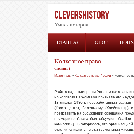
CleversHistory
Умная история
ГЛАВНАЯ
НОВОЕ
ПОПУ
Колхозное право
Страница 1
Материалы
»
Колхозное право России
» Колхозное п
Работа над примерным Уставом началась еще
но коллегия Наркомзема признала его неудо
13 января 1930 г. переработанный вариан
(Колхозцентр), Беленькому (Хлебоцентр) 
представить на обсуждении совещания предс
примерного Устава был обсужден. Особое 
комиссии (§ 1) говорилось, что организацие
участки) сливаются в один земельный массив