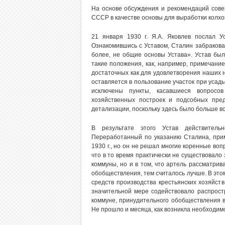
На основе обсуждения и рекомендаций сове
СССР в качестве основы для выработки колхо
21 января 1930 г. Я.А. Яковлев послал Ус
Ознакомившись с Уставом, Сталин забраковал
более, не общие основы Устава». Устав был
такие положения, как, например, примечание
достаточных как для удовлетворения наших н
оставляется в пользование участок при усадь
исключены пункты, касавшиеся вопросов
хозяйственных построек и подсобных пре
детализации, поскольку здесь было больше вс
В результате этого Устав действительн
Переработанный по указанию Сталина, прим
1930 г., но он не решал многие коренные воп
что в то время практически не существовало
коммуны, но и в том, что артель рассматрив
обобществления, тем считалось лучше. В эт
средств производства крестьянских хозяйст
значительной мере содействовало распрост
коммуне, принудительного обобществления вс
Не прошло и месяца, как возникла необходимо