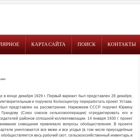
ЛЯРНОЕ
КАРТА САЙТА
ПОИСК
КОНТАКТЫ
раво
 в конце декабря 1929 г. Первый вариант был представлен 28 декабря,
влетворительным и поручила Колхозцентру переработать проект Устава.
т был представлен на рассмотрение. Наркомзем СССР поручил Юркину
и Грандову (Союз союзов сельхозкооперации) отредактировать его и
едателей районов сплошной коллективизации. 14 января 1930 г. проект
внимание совещания привлекало вопросы обобществления. В проекте
й артели уничтожается все межи и все угодья (в том числе приусадебные
; обобществляется весь рабочий скот; сельскохозяйственный инвентарь и