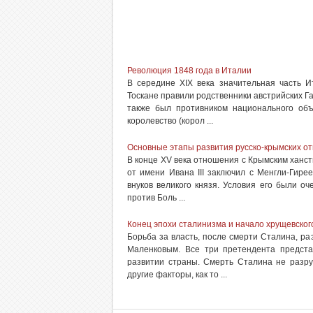
Революция 1848 года в Италии
В середине XIX века значительная часть 
Тоскане правили родственники австрийских Га
также был противником национального объ
королевство (корол ...
Основные этапы развития русско-крымских отн
В конце XV века отношения с Крымским ханст
от имени Ивана III заключил с Менгли-Гире
внуков великого князя. Условия его были о
против Боль ...
Конец эпохи сталинизма и начало хрущевског
Борьба за власть, после смерти Сталина, р
Маленковым. Все три претендента предст
развитии страны. Смерть Сталина не разру
другие факторы, как то ...