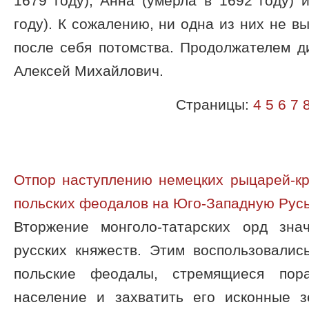
1679 году), Анна (умерла в 1692 году) 
году). К сожалению, ни одна из них не в
после себя потомства. Продолжателем д
Алексей Михайлович.
Страницы:
4
5
6
7
Отпор наступлению немецких рыцарей-кр
польских феодалов на Юго-Западную Рус
Вторжение монголо-татарских орд зна
русских княжеств. Этим воспользовалис
польские феодалы, стремящиеся пора
население и захватить его исконные 