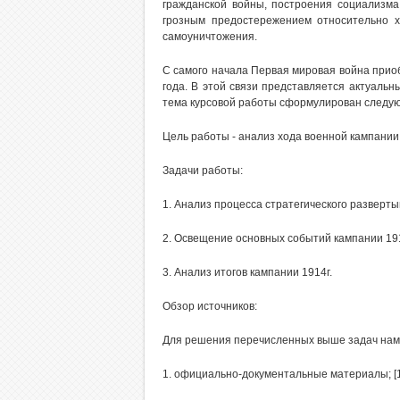
гражданской войны, построения социализма
грозным предостережением относительно х
самоуничтожения.
С самого начала Первая мировая война приоб
года. В этой связи представляется актуальн
тема курсовой работы сформулирован следую
Цель работы - анализ хода военной кампании 
Задачи работы:
1. Анализ процесса стратегического разверты
2. Освещение основных событий кампании 191
3. Анализ итогов кампании 1914г.
Обзор источников:
Для решения перечисленных выше задач нами 
1. официально-документальные материалы; [1