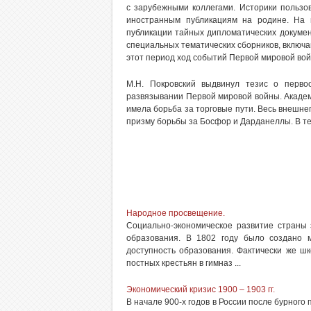
с зарубежными коллегами. Историки пользо
иностранным публикациям на родине. На 
публикации тайных дипломатических докумен
специальных тематических сборников, включ
этот период ход событий Первой мировой вой
М.Н. Покровский выдвинул тезис о перво
развязывании Первой мировой войны. Акаде
имела борьба за торговые пути. Весь внешнеп
призму борьбы за Босфор и Дарданеллы. В те
Народное просвещение.
Социально-экономическое развитие страны
образования. В 1802 году было создано 
доступность образования. Фактически же ш
постных крестьян в гимназ ...
Экономический кризис 1900 – 1903 гг.
В начале 900-х годов в России после бурного