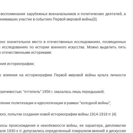
- воспоминания зарубежных военачальников и политических деятелей, а
нимавших участие в событиях Первой мировой войны[3].
ено значительное место в отечественных исследованиях, посвященных
 исследованиях по истории военного искусства. Можно выделить пять
ы отечественными историками:
ления историографии;
ого влияния на историографию Первой мировой войны культа личности
воречивостью: "оттепель" 1956 г. оказалась лишь передышкой;
силение политизации и идеологизации в рамках "холодной войны";
шлого, попытки создания новой историографии войны 1914-1918 гг. [4]
росы происхождения и неизбежности войны, ее характера, дипломатии
чале 1930-х гг. допускались определенный плюрализм мнений и дискуссии