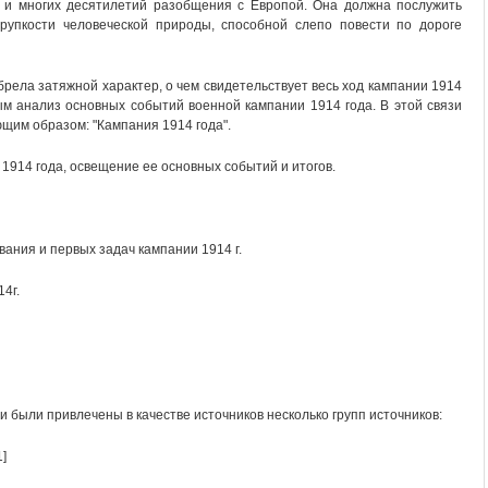
 и многих десятилетий разобщения с Европой. Она должна послужить
рупкости человеческой природы, способной слепо повести по дороге
рела затяжной характер, о чем свидетельствует весь ход кампании 1914
ым анализ основных событий военной кампании 1914 года. В этой связи
щим образом: "Кампания 1914 года".
1914 года, освещение ее основных событий и итогов.
вания и первых задач кампании 1914 г.
4г.
были привлечены в качестве источников несколько групп источников:
]