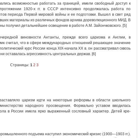
вались возможностью работать за границей, имели свободный доступ к
протяжении 1920-х гг. в СССР интенсивно продолжалась работа по
тов периода Первой мировой войны и ее подготовки. Вышел в свет ряд
авших материалы из различных фондов архива дореволюционного МИД. В
ны получил детальнейшее освещение в работе А.М. Зайончковского. [5]
очередной виновности Антанты, прежде всего царизма и Англии, в
мик считал, что в сфере международных отношений решающее значение
олитический курс России конца XIX-начала XX в. он рассматривал сквозь
ни оставалась агрессивность центральных держав. [6]
Страницы:
1
2
3
 заставляло царизм идти на некоторые реформы в области школьного
министерство народного просвещения. Формально уставом вводилась
кола в России имела ярко выраженный сословный характер. Детей кре­
 промышленного подъема наступил экономический кризис (1900—1903 гг.).