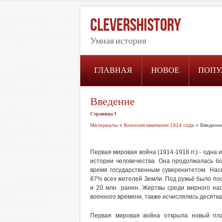
CleversHistory
Умная история
ГЛАВНАЯ
НОВОЕ
ПОПУ
Введение
Страница 1
Материалы
»
Военная кампания 1914 года
» Введени
Первая мировая война (1914-1918 гг.) - одна
истории человечества. Она продолжалась бо
время государственным суверенитетом. Насе
87% всех жителей Земли. Под ружьё было пос
и 20 млн. ранен. Жертвы среди мирного нас
военного времени, также исчислялись десятк
Первая мировая война открыла новый пла