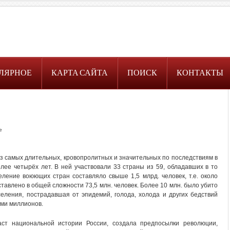
ЛЯРНОЕ
КАРТА САЙТА
ПОИСК
КОНТАКТЫ
е
 из самых длительных, кровопролитных и значительных по последствиям в
лее четырёх лет. В ней участвовали 33 страны из 59, обладавших в то
ление воюющих стран составляло свыше 1,5 млрд. человек, т.е. около
тавлено в общей сложности 73,5 млн. человек. Более 10 млн. было убито
еления, пострадавшая от эпидемий, голода, холода и других бедствий
ами миллионов.
ст национальной истории России, создала предпосылки революции,