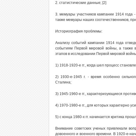
2. статистические данные; [2]
3. мемуары участников кампании 1914 года 
также мемуары наших соотечественников, при
Историография проблемы:
Анализу событий кампании 1914 года отвед
событиям Первой мировой войны, а также в
этапов в исследовании Первой мировой войн
1) 1918-1920-е гг., когда шел процесс станов
2) 1930-е-1945 г. - время особенно сильн
Сталина;
3) 1945-1960-е гг., характеризующиеся проти
4) 1970-1980-е гг., для которых характерно у
5) с конца 1980-х гг. начинается критика про
Внимание советских ученых привлекали воп
довоенного и военного времени. В 1920-е-на