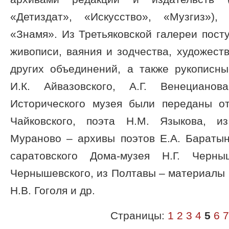
«Детиздат», «Искусство», «Музгиз»)
«Знамя». Из Третьяковской галереи пос
живописи, ваяния и зодчества, художест
других объединений, а также рукописн
И.К. Айвазовского, А.Г. Венецианов
Исторического музея были переданы о
Чайковского, поэта Н.М. Языкова, и
Мураново – архивы поэтов Е.А. Баратын
саратовского Дома-музея Н.Г. Черны
Чернышевского, из Полтавы – материалы В
Н.В. Гоголя и др.
Страницы:
1
2
3
4
5
6
7