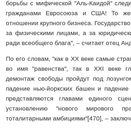
борьбы с мифической "Аль-Каидой" след
гражданами Евросоюза и США! То же
отношении крупного бизнеса. Государство
за физическими лицами, а за юридическ
ради всеобщего блага", – считает отец Ан
По его словам, "как в XX веке самые стр
во имя "равенства", так в XXI веке г
демонтаж свободы пройдут под лозунгом
падение нью-йоркских башен и падени
представляются главами единого сце
установлению "нового мирового пр
тоталитарными амбициями"[470], – заключ