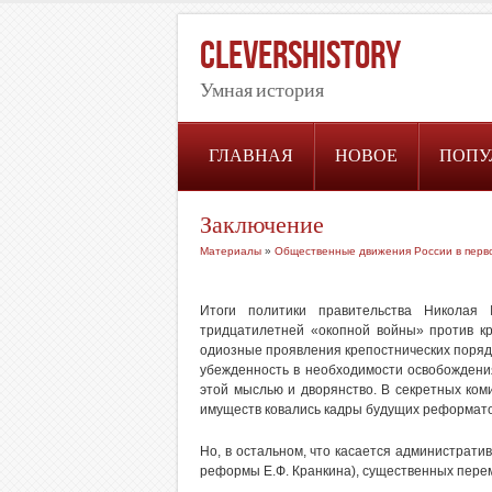
CleversHistory
Умная история
ГЛАВНАЯ
НОВОЕ
ПОПУ
Заключение
Материалы
»
Общественные движения России в перво
Итоги политики правительства Николая 
тридцатилетней «окопной войны» против кр
одиозные проявления крепостнических порядк
убежденность в необходимости освобождения
этой мыслью и дворянство. В секретных коми
имуществ ковались кадры будущих реформато
Но, в остальном, что касается администрат
реформы Е.Ф. Кранкина), существенных пере