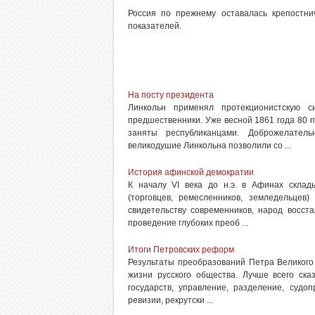
Россия по прежнему оставалась крепостни
показателей.
На посту президента
Линкольн применял протекционистскую с
предшественники. Уже весной 1861 года 80 
заняты республиканцами. Доброжелатель
великодушие Линкольна позволили со ...
История афинской демократии
К началу VI века до н.э. в Афинах склад
(торговцев, ремесленников, земледельцев
свидетельству современников, народ восст
проведение глубоких преоб ...
Итоги Петровских реформ
Результаты преобразований Петра Великого
жизни русского общества. Лучше всего ска
государств, управление, разделение, судоп
ревизии, рекрутски ...