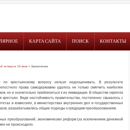
ЛЯРНОЕ
КАРТА САЙТА
ПОИСК
КОНТАКТЫ
й четверти 19 века
» Заключение
I по крестьянскому вопросу нельзя недооценивать. В результате
епостного права самодержавию удалось не только смягчить наиболее
ов, но и значительно приблизиться к их ликвидации. В обществе окрепла
 крестьян. Видя настойчивость правительства, постепенно свыкалось с
тетах и комиссиях, в министерствах внутренних дел и государственных
ров, разрабатывались общие подходы к грядущим преобразованиям.
ивных преобразований, экономических реформ (за исключением денежной
мен не происходило.