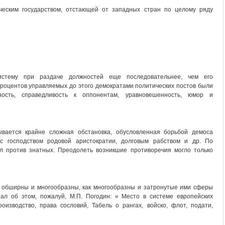
ческим государством, отстающей от западных стран по целому ряду
истему при раздаче должностей еще последовательнее, чем его
процентов управляемых до этого демократами политических постов были
ность, справедливость к оппонентам, уравновешенность, юмор и
ывается крайне сложная обстановка, обусловленная борьбой демоса
) с господством родовой аристократии, долговым рабством и др. По
ал против знатных. Преодолеть возникшие противоречия могло только
 обширны и многообразны, как многообразны и затронутые ими сферы
зал об этом, пожалуй, М.П. Погодин: « Место в системе европейских
роизводство, права сословий, Табель о рангах, войско, флот, подати,