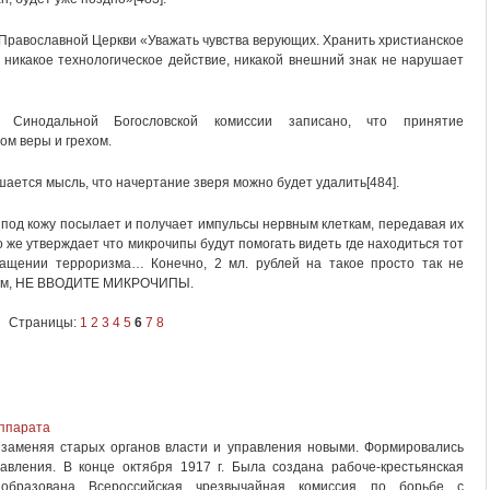
Православной Церкви «Уважать чувства верующих. Хранить христианское
 никакое технологическое действие, никакой внешний знак не нарушает
Синодальной Богословской комиссии записано, что принятие
ом веры и грехом.
шается мысль, что начертание зверя можно будет удалить[484].
под кожу посылает и получает импульсы нервным клеткам, передавая их
о же утверждает что микрочипы будут помогать видеть где находиться тот
ращении терроризма… Конечно, 2 мл. рублей на такое просто так не
ботом, НЕ ВВОДИТЕ МИКРОЧИПЫ.
Страницы:
1
2
3
4
5
6
7
8
аппарата
, заменяя старых органов власти и управления новыми. Формировались
авления. В конце октября 1917 г. Была создана рабоче-крестьянская
образована Всероссийская чрезвычайная комиссия по борьбе с