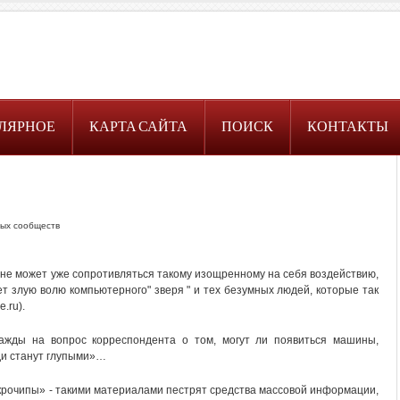
ЛЯРНОЕ
КАРТА САЙТА
ПОИСК
КОНТАКТЫ
ых сообществ
не может уже сопротивляться такому изощренному на себя воздействию,
ет злую волю компьютерного" зверя " и тех безумных людей, которые так
.ru).
ажды на вопрос корреспондента о том, могут ли появиться машины,
ди станут глупыми»…
крочипы» - такими материалами пестрят средства массовой информации,