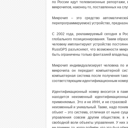
по России идут телевизионные репортажи, 
микрочипов, наконец-то, поставленных на слу
Микрочип – это средство автоматическо
перепрограммируемое) устройство, предназна
С 2002 года, рекламируемый сегодня в Рос
глобального позиционирования. Таким образо
человеку имплантируют устройство постоянн
RussGPS разъясняют, что возможности микр
быть ограничены только фантазией владельц
Микрочип индивидуализирует человека по 
микрочипа он передает компьютерной сис
компьютерная система после получения тако
соответствующим идентификационным номер
Идентификационный номер вносится в памят
находится неизменный идентификационны
применяемых. Это и не ИНН, и не страховой 
неизменный и уникальный. Также, надо поним
объект – это система, отличная от ныне сущ
управления совсем другим обществом, в 
свободной воли объекты управления. У них з
ее примем, то, когда поймём, что это был обма