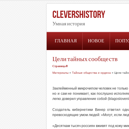
CleversHistory
Умная история
ГЛАВНАЯ
НОВОЕ
ПОПУ
Цели тайных сообществ
Страница 6
Материалы
»
Тайные общества и ордена
» Цели тайн
Заклейменный микрочипом человек не только 
но и сам не понимает, как послушно исполня
легко доверил управление собой (blagoslovenie
Создатель кибернетики Винер ответил одн
превосходящие умом людей: «Могут, если лю
«Десяткам тысяч россиян вживят под кожу ми