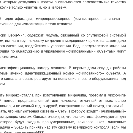
в которых доходчиво и красочно описываются замечательные качества
жбу не только животным, но и человеку.
й идентификации, микропроцессорное (компьютерное, а значит –
ченное для имплантации в тело человека.
сии Вери-Чип, содержит модуль, связанный со спутниковой системой
м, имплантируя человеку микрочип в медицинских целях, на самом деле
ого слежения, воздействия и управления. Ведь представители компании
очипа по обнаружению и управлению «очипованными» объектами могут
а системы.
идентификационному номеру человека. В первые доли секунды работы
теме именно идентификационный номер «очипованного» объекта. А
го сигнала впервые реагирует на появление «нового оборудования» под
ом.
ь микрокристалла при изготовлении микрочипа, поэтому в микрочипе
й номер, предназначенный для человека, отличный от всех ранее
номер, и не личный код, а другой, совершенно новый номер, тот самый -
ать, что компьютерная система – Сеть, в которую входит «очипованный»
ествующих систем. Однако, очевидно, что эта система формируются для
которое будут входить пронумерованные, «очипованные», лишенные
адача – убедить принять нас эту систему всемирного контроля: если мы
н, будет уже поздно»[483].