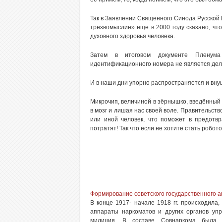
Так в Заявлении Священного Синода Русской 
трезвомыслие» еще в 2000 году сказано, что
духовного здоровья человека.
Затем в итоговом документе Пленума 
идентификационного номера не является дел
И в наши дни упорно распространяется и вну
Микрочип, величиной в зёрнышко, введённый 
в мозг и лишая нас своей воле. Правительств
или иной человек, что поможет в предотв
потратят! Так что если не хотите стать ро
Формирование советского государственного 
В конце 1917- начале 1918 гг. происходила
аппараты наркоматов и других органов упр
милиция. В составе Совнаркома была 