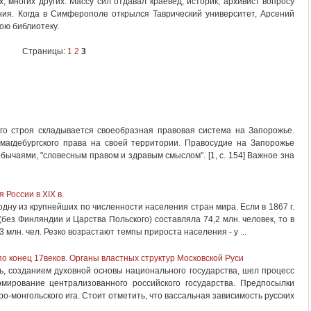
, многих других. Массу сил отдавал краевед, историк, архивист вопросу
ния. Когда в Симферополе открылся Таврический университет, Арсений
ою библиотеку.
Страницы:
1
2
3
го строя складыва­ется своеобразная правовая система на Запорожье.
 магдебургского права на своей территории. Правосудие на Запорожье
бычаями, "словесным правом и здравым смыслом". [1, с. 154] Важное зна
России в XIX в.
одну из крупнейших по численности населения стран мира. Если в 1867 г.
без Финляндии и Царства Польского) составляла 74,2 млн. человек, то в
1,3 млн. чел. Резко возрастают темпы прироста населения - у ...
о конец 17веков. Органы властных структур Московской Руси
, созданием духовной основы национального государства, шел процесс
рмирование централизованного российского государства. Предпосылки
о-монгольского ига. Стоит отметить, что вассальная зависимость русских