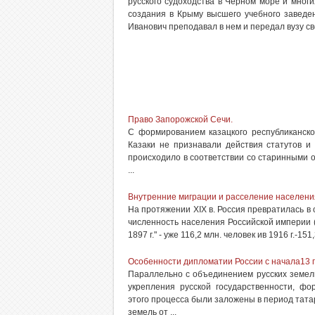
русского судоходства в Черном море и многих
создания в Крыму высшего учебного заведе
Иванович преподавал в нем и передал вузу св
Право Запорожской Сечи.
С формированием казацкого республиканско
Казаки не призна­вали действия статутов и
происходило в соответствии со старинны­ми о
...
Внутренние миграции и расселение населения 
На протяжении XIX в. Россия превратилась в 
численность населения Российской империи (
1897 г." - уже 116,2 млн. человек ив 1916 г.-15
Особенности дипломатии России с начала13 п
Параллельно с объединением русских земель
укрепления русской государственности, фо
этого процесса были заложены в период татар
земель от ...