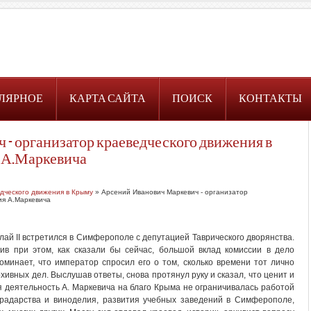
ЛЯРНОЕ
КАРТА САЙТА
ПОИСК
КОНТАКТЫ
- организатор краеведческого движения в
 А.Маркевича
едческого движения в Крыму
» Арсений Иванович Маркевич - организатор
ия А.Маркевича
лай II встретился в Симферополе с депутацией Таврического дворянства.
тив при этом, как сказали бы сейчас, большой вклад комиссии в дело
оминает, что император спросил его о том, сколько времени тот лично
рхивных дел. Выслушав ответы, снова протянул руку и сказал, что ценит и
я деятельность А. Маркевича на благо Крыма не ограничивалась работой
оградарства и виноделия, развития учебных заведений в Симферополе,