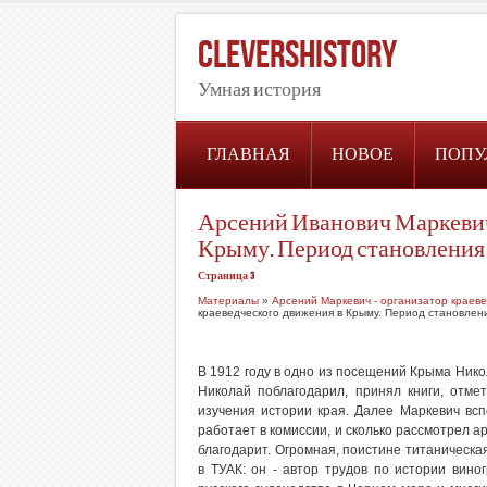
CleversHistory
Умная история
ГЛАВНАЯ
НОВОЕ
ПОПУ
Арсений Иванович Маркевич 
Крыму. Период становления
Страница 3
Материалы
»
Арсений Маркевич - организатор краев
краеведческого движения в Крыму. Период становлен
В 1912 году в одно из посещений Крыма Нико
Николай поблагодарил, принял книги, отме
изучения истории края. Далее Маркевич всп
работает в комиссии, и сколько рассмотрел а
благодарит. Огромная, поистине титаническа
в ТУАК: он - автор трудов по истории вин