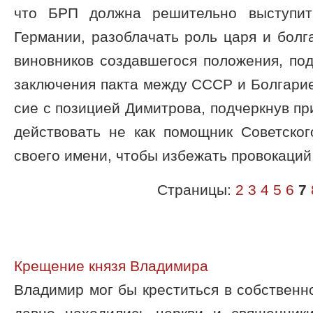
что БРП должна решительно выступит
Герма­нии, разоблачать роль царя и болг
винов­ников создавшегося положения, по
за­ключения пакта между СССР и Болгарие
сие с позицией Димитрова, подчеркнув при
действовать не как помощник Советског
своего имени, чтобы избежать провокаций
Страницы:
2
3
4
5
6
7
Крещение князя Владимира
Владимир мог бы креститься в собственно