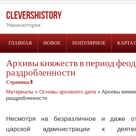
CleversHistory
Умная история
ГЛАВНАЯ
НОВОЕ
ПОПУЛЯРНОЕ
КАРТА 
Архивы княжеств в период фео
раздробленности
Страница 6
Материалы
»
Основы архивного дела
» Архивы княже
раздробленности
Несмотря на безразличное и даже от
царской администрации к деятель