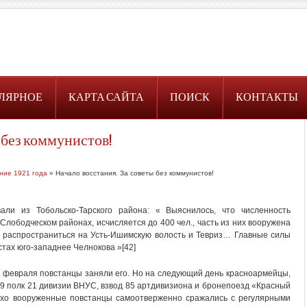
ЛЯРНОЕ
КАРТА САЙТА
ПОИСК
КОНТАКТЫ
 без коммунистов!
ние 1921 года
» Начало восстания. За советы без коммунистов!
ли из Тобольско-Тарского района: « Выяснилось, что численность
Слободческом районах, исчисляется до 400 чел., часть из них вооружена
 распространиться на Усть-Ишимскую волость и Тевриз… Главные силы
стах юго-западнее Челнокова »[42]
4 февраля повстанцы заняли его. Но на следующий день красноармейцы,
9 полк 21 дивизии ВНУС, взвод 85 артдивизиона и бронепоезд «Красный
охо вооруженные повстанцы самоотверженно сражались с регулярными