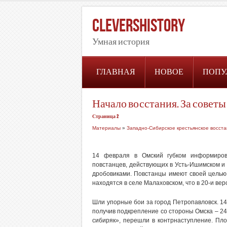
CleversHistory
Умная история
ГЛАВНАЯ
НОВОЕ
ПОПУ
Начало восстания. За советы
Страница 2
Материалы
»
Западно-Сибирское крестьянское восста
14 февраля в Омский губком информирова
повстанцев, действующих в Усть-Ишимском и 
дробовиками. Повстанцы имеют своей целью
находятся в селе Малаховском, что в 20-и вер
Шли упорные бои за город Петропавловск. 1
получив подкрепление со стороны Омска – 24
сибиряк», перешли в контрнаступление. Пл