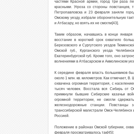
частями Красной армии, город три раза пе
красными. Угроза со стороны повстанцев, 
Петропавловска и 23 февраля заняли город
Омскому уезду, избрали оборонительную такт
и Атбасару, но взять их не смогли[43].
Таким образом, начавшись в конце января 
восстание в короткий срок охватило больш
Березовского и Сургутского уездов Тюменской
Омской губ., Курганского уезда Челябин
Екатеринбургской губ. Кроме того, оно затро
волнениями в Атбасарском и Акмолинском уез
К середине февраля власть большевиков бы
около 1 млн. кв. километров. Как отмечает, 
охвачена огромная территория, с население
тысяч человек. Восстала вся Сибирь от О
примкнули бывшие Сибирские казачьи войс
огромной территории, не смогли сдержать
железнодорожные станции. Повстанцы з
транссибирской магистрали Омск-Челябинск 
Россией.
Положение в районах Омской губернии, охвач
февраля просматривалось так[45]: