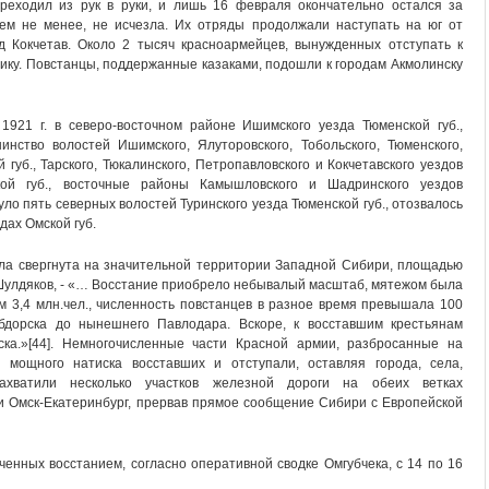
реходил из рук в руки, и лишь 16 февраля окончательно остался за
тем не менее, не исчезла. Их отряды продолжали наступать на юг от
 Кокчетав. Около 2 тысяч красноармейцев, вынужденных отступать к
ику. Повстанцы, поддержанные казаками, подошли к городам Акмолинску
1921 г. в северо-восточном районе Ишимского уезда Тюменской губ.,
инство волостей Ишимского, Ялуторовского, Тобольского, Тюменского,
 губ., Тарского, Тюкалинского, Петропавловского и Кокчетавского уездов
ской губ., восточные районы Камышловского и Шадринского уездов
нуло пять северных волостей Туринского уезда Тюменской губ., отозвалось
дах Омской губ.
ла свергнута на значительной территории Западной Сибири, площадью
В. Шулдяков, - «… Восстание приобрело небывалый масштаб, мятежом была
м 3,4 млн.чел., численность повстанцев в разное время превышала 100
бдорска до нынешнего Павлодара. Вскоре, к восставшим крестьянам
ка.»[44]. Немногочисленные части Красной армии, разбросанные на
 мощного натиска восставших и отступали, оставляя города, села,
ахватили несколько участков железной дороги на обеих ветках
и Омск-Екатеринбург, прервав прямое сообщение Сибири с Европейской
енных восстанием, согласно оперативной сводке Омгубчека, с 14 по 16