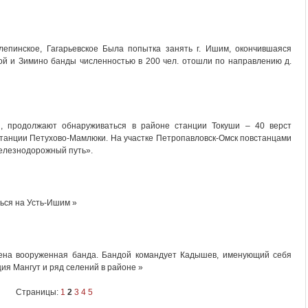
Клепинское, Гагарьевское Была попытка занять г. Ишим, окончившаяся
ой и Зимино банды численностью в 200 чел. отошли по направлению д.
и, продолжают обнаруживаться в районе станции Токуши – 40 верст
танции Петухово-Мамлюки. На участке Петропавловск-Омск повстанцами
елезнодорожный путь».
ься на Усть-Ишим »
ена вооруженная банда. Бандой командует Кадышев, именующий себя
я Мангут и ряд селений в районе »
Страницы:
1
2
3
4
5