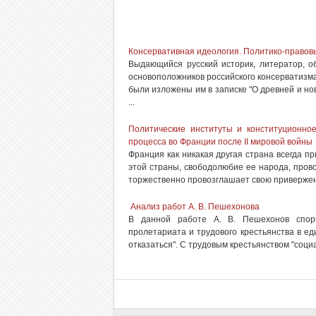
Консервативная идеология. Политико-правов
Выдающийся русский историк, литератор, о
основоположников российского консерватизм
были изложены им в записке "О древней и нов
...
Политические институты и конституционное
процесса во Франции после II мировой войны
Франция как никакая другая страна всегда п
этой страны, свободолюбие ее народа, прово
торжественно провозглашает свою приверженн
Анализ работ А. В. Пешехонова
В данной работе А. В. Пешехонов спор
пролетариата и трудового крестьянства в ед
отказаться". С трудовым крестьянством "социа