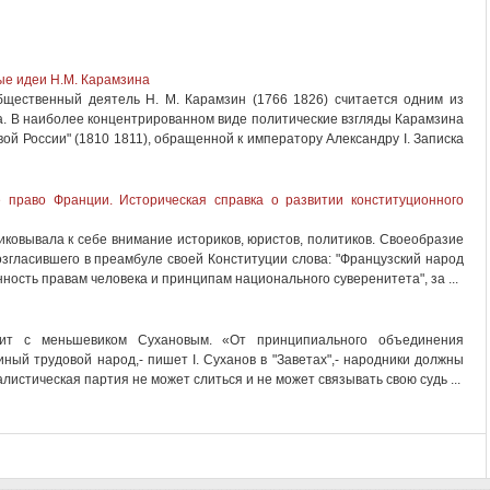
ые идеи Н.М. Карамзина
бщественный деятель Н. М. Карамзин (1766 1826) считается одним из
а. В наиболее концентрированном виде политические взгляды Карамзина
ой России" (1810 1811), обращенной к императору Александру I. Записка
 право Франции. Историческая справка о развитии конституционного
риковывала к себе внимание историков, юристов, политиков. Своеобразие
згласившего в преамбуле своей Конституции слова: "Французский народ
ость правам человека и принципам национального суверенитета", за ...
ит с меньшевиком Сухановым. «От принципиального объединения
иный трудовой народ,- пишет I. Суханов в "Заветах",- народники должны
листическая партия не может слиться и не может связывать свою судь ...