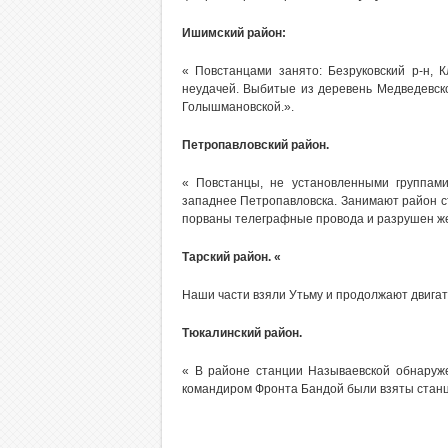
Ишимский район:
« Повстанцами занято: Безруковский р-н, 
неудачей. Выбитые из деревень Медведевск
Голышмановской.».
Петропавловский район.
« Повстанцы, не установленными группам
западнее Петропавловска. Занимают район с
порваны телеграфные провода и разрушен ж
Тарский район. «
Наши части взяли Утьму и продолжают двигат
Тюкалинский район.
« В районе станции Называевской обнаруж
командиром Фронта Бандой были взяты станци