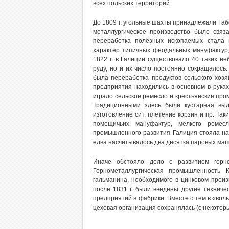
всех польских территорий.
До 1809 г. угольные шахты принадлежали Габ
металлургическое производство было свя
переработка полезных ископаемых стала 
характер типичных феодальных мануфактур,
1822 г. в Галиции существовало 40 таких 
руду, но и их число постоянно сокращалос
была переработка продуктов сельского хоз
предприятия находились в основном в рука
играло сельское ремесло и крестьянские про
Традиционными здесь были кустарная выд
изготовление сит, плетение корзин и пр. Та
помещичьих мануфактур, мелкого ремес
промышленного развития Галиция стояла на 
едва насчитывалось два десятка паровых маш
Иначе обстояло дело с развитием горно
Горнометаллургическая промышленность 
гальманина, необходимого в цинковом прои
после 1831 г. были введены другие технич
предприятий в фабрики. Вместе с тем в «вол
цеховая организация сохранялась (с некотор