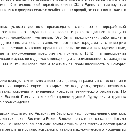
зменной в течение всей первой половины XIX в. Единственным крупным
е была фабрика сельскохозяйственных орудий, основанная в 1846 г. в
ых успехов достигло производство, связанное с переработкой
е развитие оно получило после 1830 г. В районах Гданьска и Щецина
варни, маслобойни, мельницы. Это были предприятия, работавшие в
одство связывалось с главными портовыми городами и с немецким
сь и перерабатывающая промышленность: основывались мукомольные,
ные и винокуренные предприятия, причем, с 1842 г. в винокурении
емесло и здесь не выдержало конкуренции с промышленностью западных
ы XIX в. как пищевая, так и текстильная промышленность в Поморье
ским господством получила некоторые, стимулы развития от включения в
возник широкий спрос на сырье (металл, уголь, зерно), появились
итала, освоения и внедрения новшеств технического характера. Но
я и Великой Польши вел к обогащению крупной буржуазии и крупных
о происхождения.
вшихся под властью Австрии, не было крупных промышленных центров,
соляных шахт в Величке и Бохне. Венское правительство мало заботило
 войн с Наполеоном польские земли служили для Австрии поставщиком
я в результате оставалась самой отсталой в экономическом отношении из