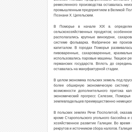
ремесленного производства оставалась неи
промышленным предприятием в Великой Польш
Познани X. Цегельским.
В Поморье в начале XIX в. определенн
сельскохозяйственных продуктов; особенно
располагались крупные винокурни, сахаро
системе фольварка. Фабричное же произв
капиталом. В городах Поморья развивала
пивоваренные, сахароваренные, крахмаль
использовались паровые машины. Ткацкое р
германских государств. Вплоть до середин
оставалась на мануфактурной стадии.
В целом экономика польских земель под прус
более обширную экономическую систему: 
возможности дополнительного притока кап
экономический прогресс Силезии, Поморь
землевладельцев преимущественно немецког
В польских землях Речи Посполитой, оказа
кроме Старопольского угольного бассейна и 
хозяйственное развитие Галиции. Во время
рекрутов и источником сбора налогов. Галици