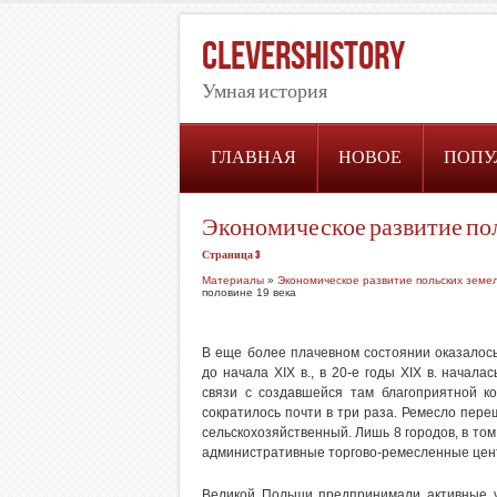
CleversHistory
Умная история
ГЛАВНАЯ
НОВОЕ
ПОПУ
Экономическое развитие пол
Страница 3
Материалы
»
Экономическое развитие польских земел
половине 19 века
В еще более плачевном состоянии оказалос
до начала XIX в., в 20-е годы XIX в. начал
связи с создавшейся там благоприятной ко
сократилось почти в три раза. Ремесло пере
сельскохозяйственный. Лишь 8 городов, в то
административные торгово-ремесленные цент
Великой Польши предпринимали активные ус