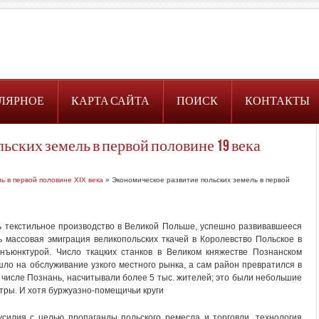
ЛЯРНОЕ
КАРТА САЙТА
ПОИСК
КОНТАКТЫ
ьских земель в первой половине 19 века
ь в первой половине XIX века
» Экономическое развитие польских земель в первой
ь текстильное производство в Великой Польше, успешно развивавшееся
ась массовая эмиграция великопольских ткачей в Королевство Польское в
нъюнктурой. Число ткацких станков в Великом княжестве Познанском
шло на обслуживание узкого местного рынка, а сам район превратился в
м числе Познань, насчитывали более 5 тыс. жителей; это были небольшие
ры. И хотя буржуазно-помещичьи круги
илия с целью пропаганды польского ремесла и торговли, технология