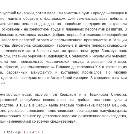
сбургской монархии, потом перешли в частные руки. Горнодобывающее в
зано главным образом с фольварком. Для землевладельцев добыча и
источником немалых доходов, но подобные предприятия сохраняли
 основанных на крепостном труде и лишенных перспектив развития. В
небольших железоделательных фабрик, перерабатывавших низкопробную
ь. Наиболее развитой отраслью промышленного производства в Галиции
яйства. Винокурни, сахароварни, табачные и другие перерабатывающие
х помещиков и часто базировались на крепостном труде. Большую роль
мыслы, главным образом в Вадовицком, Сондецком и Ясельском обводах.
елка кож, производство керамической посуды и деревянной утвари,
ким образом, «промышленность» Галиции до середины XIX в. состояла из
ла, рассеянных мануфактур и кустарных промыслов. По уровню
одном из последних мест в Австрийской империи. В середине века там
ин.
металлургических округов под Краковом и в Тешинской Силезии.
Краковской республики основывалась на добыче каменного угля и
зводстве. В 1817 г. в Серши была впервые применена паровая машина,
еские усовершенствования, подготовившие превращение мануфактурных
ьном городе» Кракове существовало широкое ремесленное производство,
ыми изменениями) со времен средневековья.
Страницы:
1
2
3
4
5
6
7