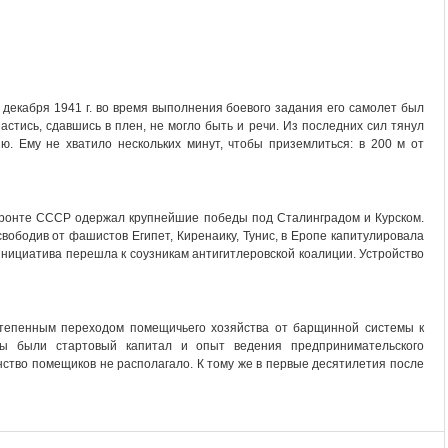
7 декабря 1941 г. во время выполнения боевого задания его самолет был
астись, сдавшись в плен, не могло быть и речи. Из последних сил тянул
ю. Ему не хватило нескольких минут, чтобы приземлиться: в 200 м от
фронте СССР одержал крупнейшие победы под Сталинградом и Курском.
вободив от фашистов Египет, Киренаику, Тунис, в Еропе капитулировала
нициатива перешла к соузникам антигитлеровской коалиции. Устройство
тепенным переходом помещичьего хозяйства от барщинной системы к
имы были стартовый капитал и опыт ведения предпринимательского
инство помещиков не располагало. К тому же в первые десятилетия после