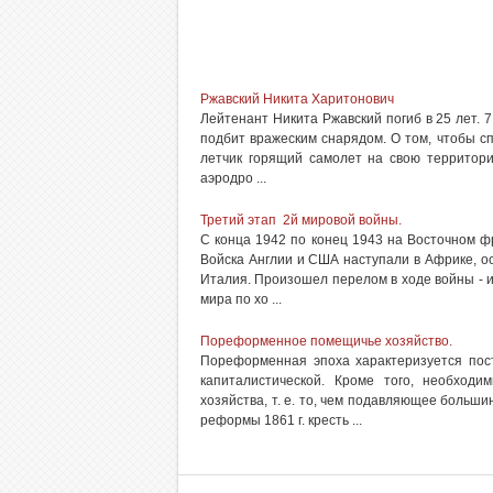
Ржавский Никита Харитонович
Лейтенант Никита Ржавский погиб в 25 лет. 
подбит вражеским снарядом. О том, чтобы сп
летчик горящий самолет на свою территори
аэродро ...
Третий этап 2й мировой войны.
С конца 1942 по конец 1943 на Восточном 
Войска Англии и США наступали в Африке, ос
Италия. Произошел перелом в ходе войны - и
мира по хо ...
Пореформенное помещичье хозяйство.
Пореформенная эпоха характеризуется пос
капиталистической. Кроме того, необход
хозяйства, т. е. то, чем подавляющее больш
реформы 1861 г. кресть ...