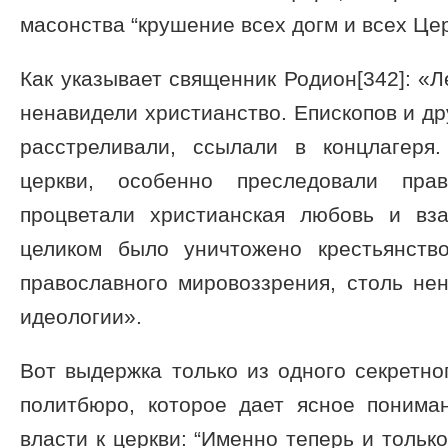
масонства “крушение всех догм и всех Цер
Как указывает священник Родион[342]: «Л
ненавидели христианство. Епископов и д
расстреливали, ссылали в концлагеря
церкви, особенно преследовали пра
процветали христианская любовь и вз
целиком было уничтожено крестьянств
православного мировоззрения, столь не
идеологии».
Вот выдержка только из одного секретн
политбюро, которое дает ясное понима
власти к церкви: “Именно теперь и только