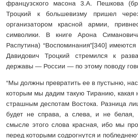
французского масона 3.А. Пешкова (бр
Троцкий к большевизму пришел через
организатором красной армии, привне
символики. В книге Арона Симановича
Распутина) “Воспоминания”[340] имеются 
Давидович Троцкий стремился к разв
державы — России — по этому поводу гов
“Мы должны превратить ее в пустыню, на
которым мы дадим такую Тиранию, какая 
страшным деспотам Востока. Разница лиш
будет не справа, а слева, и не белая,
смысле этого слова красная, ибо мы про
перед которыми содрогнутся и побледнеют