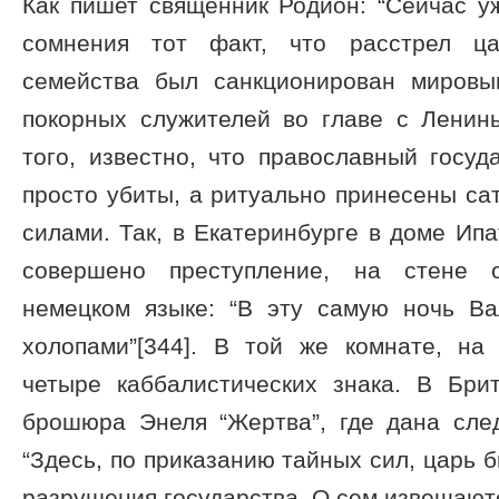
Как пишет священник Родион: “Сейчас у
сомнения тот факт, что расстрел ца
семейства был санкционирован мировы
покорных служителей во главе с Лени
того, известно, что православный госу
просто убиты, а ритуально принесены са
силами. Так, в Екатеринбурге в доме Ипа
совершено преступление, на стене 
немецком языке: “В эту самую ночь В
холопами”[344]. В той же комнате, н
четыре каббалистических знака. В Бри
брошюра Энеля “Жертва”, где дана сл
“Здесь, по приказанию тайных сил, царь 
разрушения государства. О сем извещаютс