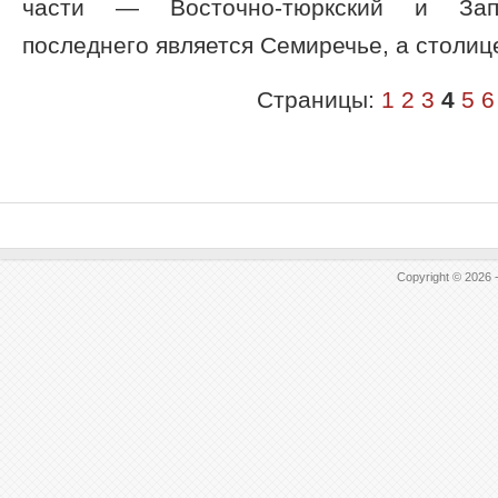
части — Восточно-тюркский и Запа
последнего является Семиречье, а столице
Страницы:
1
2
3
4
5
6
Copyright © 2026 -