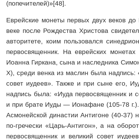
(попечителей)»[48].
Еврейские монеты первых двух веков до 
веке после Рождества Христова свидете
авторитете, коим пользовался синедрио
первосвященник. На еврейских монетах
Иоанна Гиркана, сына и наследника Симон
Х), среди венка из маслин была надпись:
совет иудеев». Также и при сыне его, Иуд
надпись была: «Иуда первосвященник и с
и при брате Иуды — Ионафане (105-78 г.)
Асмонейской династии Антигоне (40-37) 
по-гречески «Царь-Антигон», а на оборо
первосвященник и великий совет иудеев