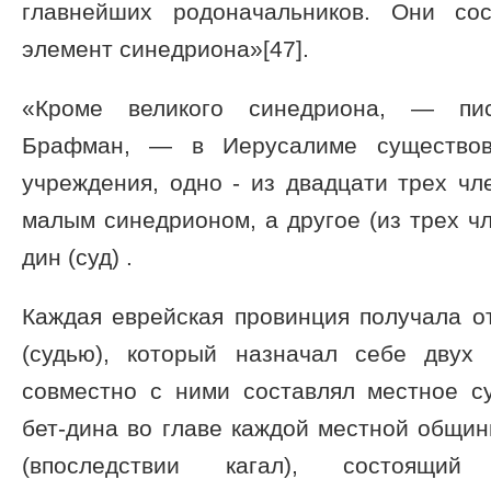
главнейших родоначальников. Они сос
элемент синедриона»[47].
«Кроме великого синедриона, — пи
Брафман, — в Иерусалиме существо
учреждения, одно - из двадцати трех чл
малым синедрионом, а другое (из трех чл
дин (суд) .
Каждая еврейская провинция получала о
(судью), который назначал себе двух
совместно с ними составлял местное су
бет-дина во главе каждой местной общи
(впоследствии кагал), состоящ