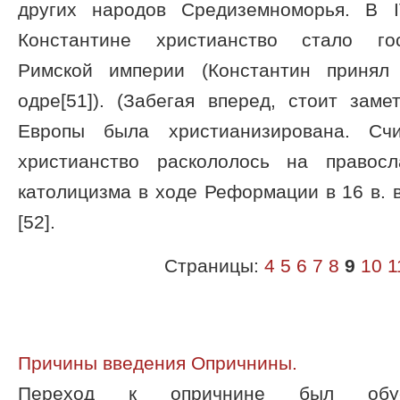
других народов Средиземноморья. В 
Константине христианство стало гос
Римской империи (Константин принял
одре[51]). (Забегая вперед, стоит замет
Европы была христианизирована. Счи
христианство раскололось на правос
католицизма в ходе Реформации в 16 в. 
[52].
Страницы:
4
5
6
7
8
9
10
1
Причины введения Опричнины.
Переход к опричнине был обусл